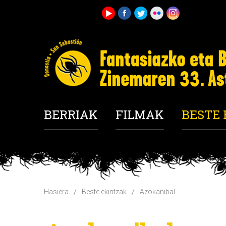
BERRIAK
FILMAK
BESTE
Hasiera
Beste ekintzak
Azokanibal