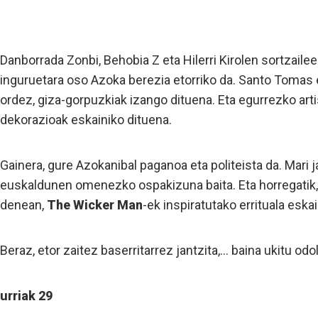
Danborrada Zonbi, Behobia Z eta Hilerri Kirolen sortzaile
inguruetara oso Azoka berezia etorriko da. Santo Tomas e
ordez, giza-gorpuzkiak izango dituena. Eta egurrezko art
dekorazioak eskainiko dituena.
Gainera, gure Azokanibal paganoa eta politeista da. Mari 
euskaldunen omenezko ospakizuna baita. Eta horregatik,
denean,
The Wicker Man
-ek inspiratutako errituala eska
Beraz, etor zaitez baserritarrez jantzita,... baina ukitu od
urriak 29