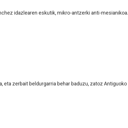
ánchez idazlearen eskutik, mikro-antzerki anti-mesianiko
, eta zerbait beldurgarria behar baduzu, zatoz Antiguoko S