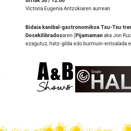
urriak 30 / 12:00
Victoria Eugenia Antzokiaren aurrean
Bidaia kanibal-gastronomikoa Txu-Txu tre
Dosekilibrados
aren (
Pijamaman
aka Jon Ruiz
ezagutuz, hatz-gilda edo burmuin-entsalada e