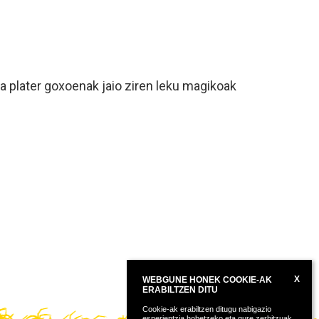
eta plater goxoenak jaio ziren leku magikoak
X
WEBGUNE HONEK COOKIE-AK
ERABILTZEN DITU
Cookie-ak erabiltzen ditugu nabigazio
esperientzia hobetzeko eta gure zerbitzuak