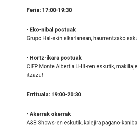
Feria: 17:00-19:30
•
Eko-nibal postuak
Grupo Hal-ekin elkarlanean, haurrentzako esku
•
Hortz-ikara postuak
CIFP Monte Albertia LHII-ren eskutik, makillaj
itzazu!
Errituala: 19:00-20:30
•
Akerrak okerrak
A&B Shows-en eskutik, kalejira pagano-kanibala