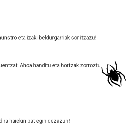
nstro eta izaki beldurgarriak sor itzazu!
lduentzat. Ahoa handitu eta hortzak zorroztu
dira haiekin bat egin dezazun!