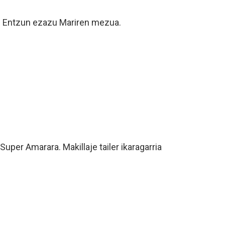
a. Entzun ezazu Mariren mezua.
uper Amarara. Makillaje tailer ikaragarria