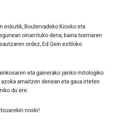
en eskutik, Boulervadeko Kiosko eta
gunean oinarrituko dena, baina txerriaren
isautzaren ordez, Ed Gein estiloko
jainkosaren eta gainerako jainko mitologiko
 azoka amaitzen denean eta gaua irteten
iniko du ere.
oltsuarekin noski!