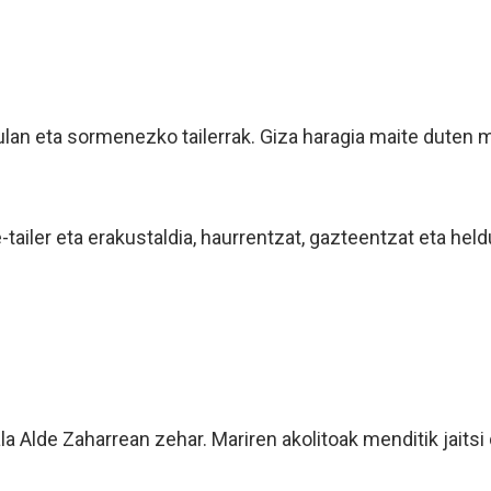
lan eta sormenezko tailerrak. Giza haragia maite duten mu
e-tailer eta erakustaldia, haurrentzat, gazteentzat eta he
 Alde Zaharrean zehar. Mariren akolitoak menditik jaitsi 