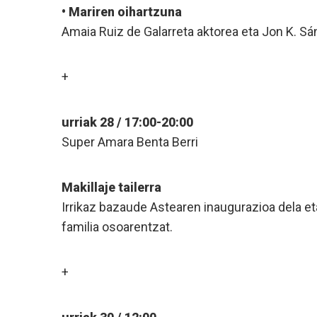
• Mariren oihartzuna
Amaia Ruiz de Galarreta aktorea eta Jon K. S
+
urriak 28 / 17:00-20:00
Super Amara Benta Berri
Makillaje tailerra
Irrikaz bazaude Astearen inaugurazioa dela eta
familia osoarentzat.
+