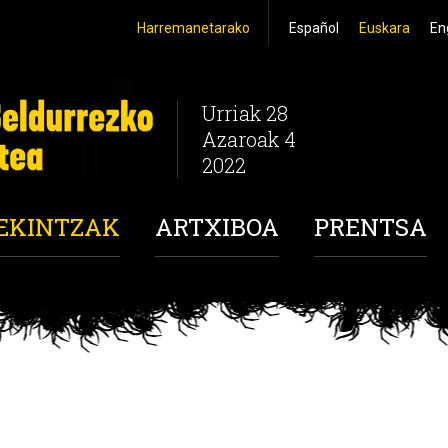
Harremanetarako
Español
Euskara
En
Urriak 28
Azaroak 4
2022
 EKINTZAK
ARTXIBOA
PRENTSA