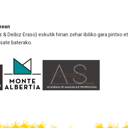
nean
 & Deibiz Eraso) eskutik hirian zehar ibiliko gara pintxo 
sate baterako.