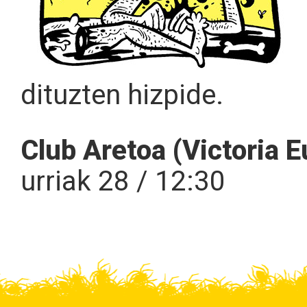
dituzten hizpide.
Club Aretoa (Victoria 
urriak 28 / 12:30