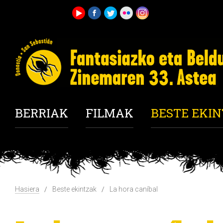
BERRIAK
FILMAK
BESTE EKI
Hasiera
Beste ekintzak
La hora caníbal