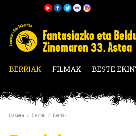
BERRIAK
FILMAK
BESTE EKI
Hasiera
Berriak
Berriak