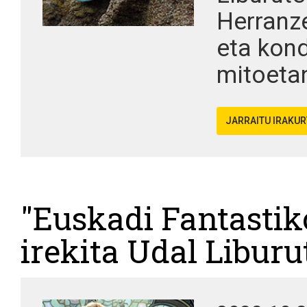
Herranze
eta kond
mitoetan
JARRAITU IRAKU
"Euskadi Fantastik
irekita Udal Libur