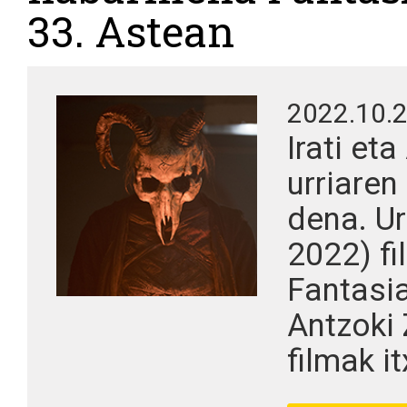
33. Astean
2022.10.
Irati et
urriaren
dena. Urr
2022) f
Fantasi
Antzoki 
filmak it