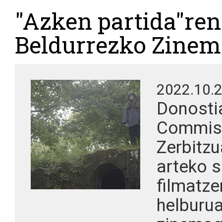
"Azken partida"ren
Beldurrezko Zinem
2022.10.
Donosti
Commiss
Zerbitzu
arteko s
filmatz
helburua