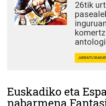
26tik ur
pasealek
inguruan
komertzi
antologi
JARRAITU IRAKU
Euskadiko eta Esp
nabarmena Fantasi