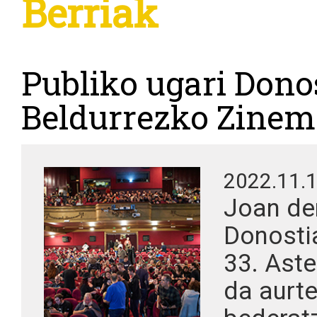
Berriak
Publiko ugari Dono
Beldurrezko Zinem
2022.11.
Joan den
Donosti
33. Aste
da aurte