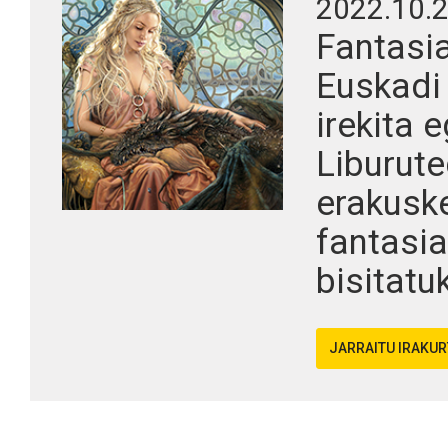
2022.10.
Fantasi
Euskadi
irekita 
Liburute
erakuske
fantasia
bisitatuk
JARRAITU IRAKU