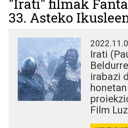
"Irati" filmak Fan
33. Asteko Ikusleen
2022.11.
Irati (P
Beldurre
irabazi 
honetan 
proiekz
Film Luze