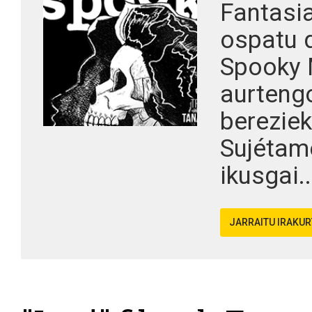
Fantasi
ospatu 
Spooky 
aurtengo
bereziek
Sujétam
ikusgai..
JARRAITU IRAKU