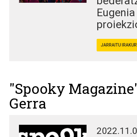
bederatz
Eugenia 
proiekzi
JARRAITU IRAKU
"Spooky Magazine"
Gerra
2022.11.