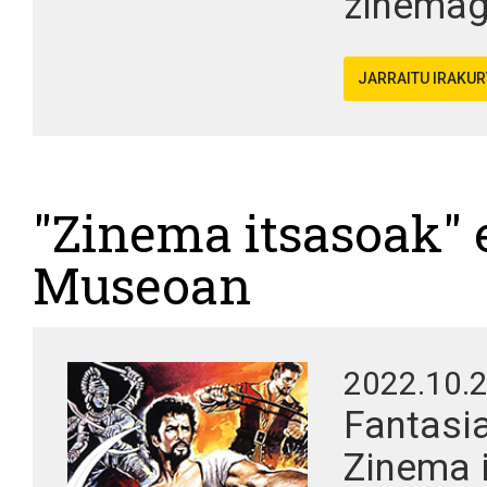
zinemagi
JARRAITU IRAKU
"Zinema itsasoak" e
Museoan
2022.10.
Fantasi
Zinema i