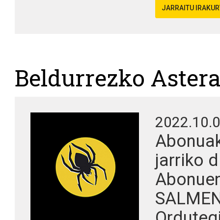
JARRAITU IRAKU
Beldurrezko Aster
2022.10.
Abonuak 
jarriko 
Abonuen
SALMEN
Ordutegi