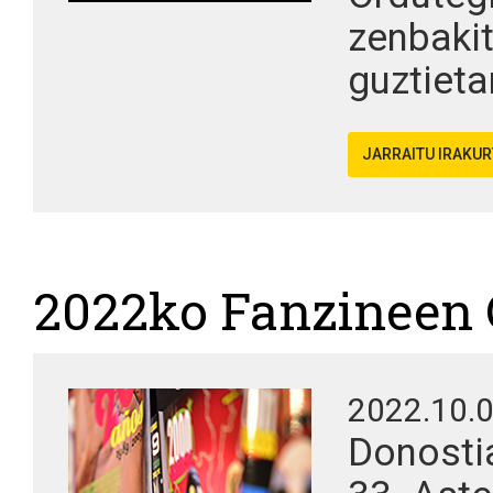
zenbakit
guztieta
JARRAITU IRAKU
2022ko Fanzineen 
2022.10.
Donosti