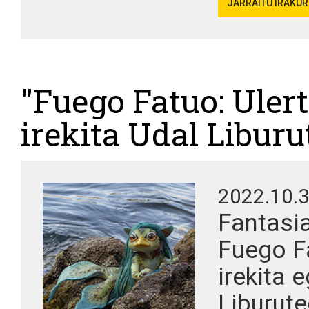
JARRAITU IRAKU
"Fuego Fatuo: Uler
irekita Udal Liburu
2022.10.
Fantasi
Fuego Fa
irekita 
Liburute