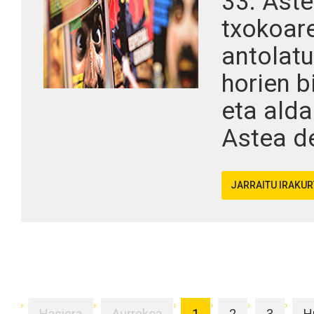
33. Ast
txokoare
antolatu
horien b
eta alda
Astea de
JARRAITU IRAKU
Hasiera
Aurrekoa
1
2
3
H