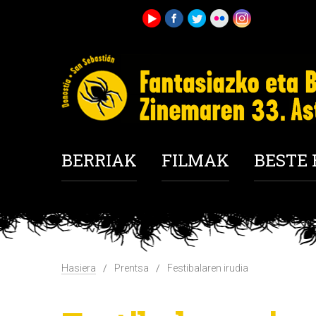
BERRIAK
FILMAK
BESTE
Hasiera
Prentsa
Festibalaren irudia