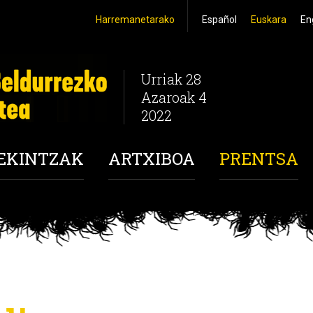
Harremanetarako
Español
Euskara
En
Urriak 28
Azaroak 4
2022
 EKINTZAK
ARTXIBOA
PRENTSA