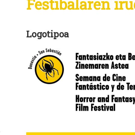
Festibalaren iru
Logotipoa