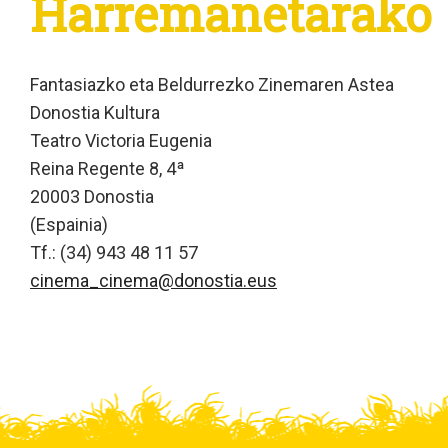
Harremanetarako
Fantasiazko eta Beldurrezko Zinemaren Astea
Donostia Kultura
Teatro Victoria Eugenia
Reina Regente 8, 4ª
20003 Donostia
(Espainia)
Tf.: (34) 943 48 11 57
cinema_cinema@donostia.eus