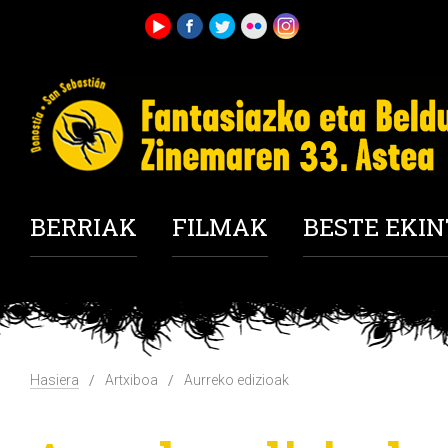
BERRIAK
FILMAK
BESTE EKI
Hasiera
Artxiboa
Aurreko edizioak