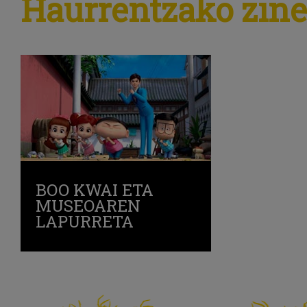
Haurrentzako zin
BOO KWAI ETA
MUSEOAREN
LAPURRETA