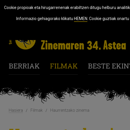
Cookie propioak eta hirugarrenenak erabiltzen ditugu helburu analitik
Informazio gehiagorako klikatu
HEMEN
. Cookie guztiak onart
BERRIAK
FILMAK
BESTE EKI
Hasiera
Filmak
Haurrentzako zinema