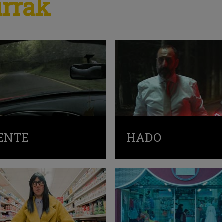
urrak
 ENTE
HADO