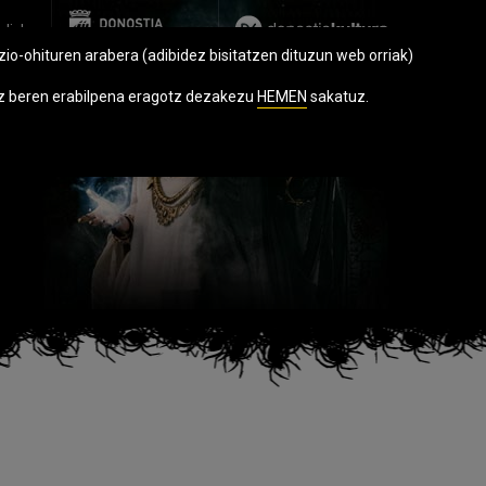
glish
zio-ohituren arabera (adibidez bisitatzen dituzun web orriak)
hiz beren erabilpena eragotz dezakezu
HEMEN
sakatuz.