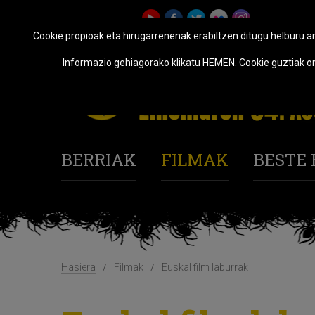
Cookie propioak eta hirugarrenenak erabiltzen ditugu helburu an
Informazio gehiagorako klikatu
HEMEN
. Cookie guztiak 
BERRIAK
FILMAK
BESTE
Hasiera
Filmak
Euskal film laburrak