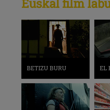
Euskal film lab
BETIZU BURU
EL