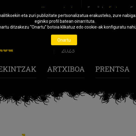
Harremanetarako
Español
Euskara
En
alitikoekin eta zuri publizitate pertsonalizatua erakusteko, zure nabiga
eginiko profil batean oinarrituta.
onartu ditzakezu “Onartu” botoia klikatuz edo cookie-ak konfiguratu na
Urriak 27
Onartu
Azaroak 3
2023
 EKINTZAK
ARTXIBOA
PRENTSA