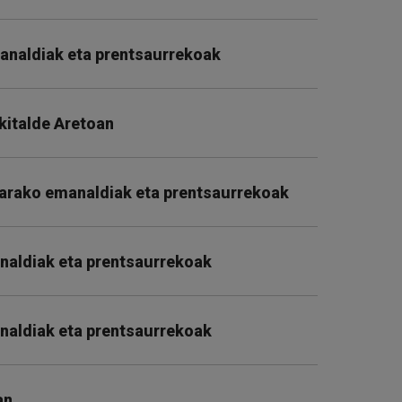
analdiak eta prentsaurrekoak
Ekitalde Aretoan
sarako emanaldiak eta prentsaurrekoak
naldiak eta prentsaurrekoak
naldiak eta prentsaurrekoak
an