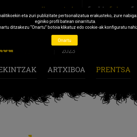
Harremanetarako
Español
Euskara
En
alitikoekin eta zuri publizitate pertsonalizatua erakusteko, zure nabiga
eginiko profil batean oinarrituta.
onartu ditzakezu “Onartu” botoia klikatuz edo cookie-ak konfiguratu na
Urriak 27
Onartu
Azaroak 3
2023
 EKINTZAK
ARTXIBOA
PRENTSA