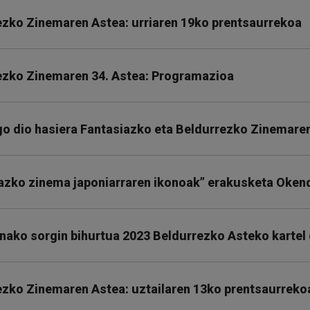
ezko Zinemaren Astea: urriaren 19ko prentsaurrekoa
ezko Zinemaren 34. Astea: Programazioa
o dio hasiera Fantasiazko eta Beldurrezko Zinemaren
iazko zinema japoniarraren ikonoak” erakusketa Oken
zinako sorgin bihurtua 2023 Beldurrezko Asteko kartel 
ezko Zinemaren Astea: uztailaren 13ko prentsaurreko