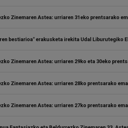
ezko Zinemaren Astea: urriaren 31eko prentsarako em
ren bestiarioa" erakusketa irekita Udal Liburutegiko 
ezko Zinemaren Astea: urriaren 29ko eta 30eko prent
ezko Zinemaren Astea: urriaren 28ko prentsarako ema
ezko Zinemaren Astea: urriaren 27ko prentsarako ema
einua Fantasiazko eta Beldurrezko Zinemaren 33. Aste