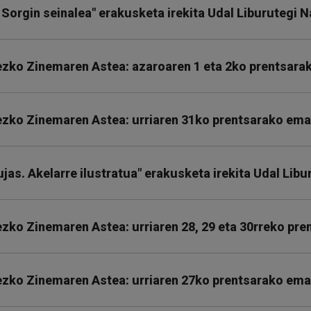
 Sorgin seinalea" erakusketa irekita Udal Liburutegi 
ezko Zinemaren Astea: azaroaren 1 eta 2ko prentsara
ezko Zinemaren Astea: urriaren 31ko prentsarako ema
jas. Akelarre ilustratua" erakusketa irekita Udal Libu
ezko Zinemaren Astea: urriaren 28, 29 eta 30rreko pr
ezko Zinemaren Astea: urriaren 27ko prentsarako ema