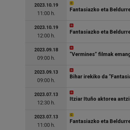
2023.10.19
Fantasiazko eta Beldurr
11:00 h.
2023.10.19
Fantasiazko eta Beldurr
12:00 h.
2023.09.18
“Vermines” filmak emang
09:00 h.
2023.09.13
Bihar irekiko da “Fantas
09:00 h.
2023.07.13
Itziar Ituño aktorea ant
12:30 h.
2023.07.13
Fantasiazko eta Beldurr
11:00 h.