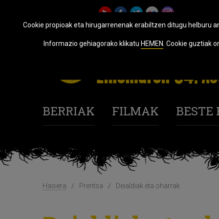
Cookie propioak eta hirugarrenenak erabiltzen ditugu helburu an
Informazio gehiagorako klikatu
HEMEN
. Cookie guztiak 
BERRIAK
FILMAK
BESTE
Hasiera
Prentsa
Deialdiak eta oharrak