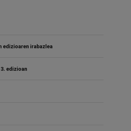
 edizioaren irabazlea
 3. edizioan