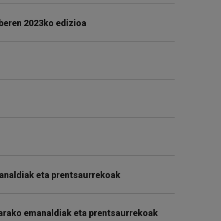
 beren 2023ko edizioa
analdiak eta prentsaurrekoak
sarako emanaldiak eta prentsaurrekoak