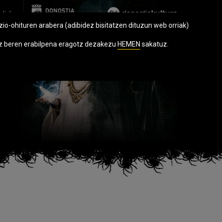
glish
zio-ohituren arabera (adibidez bisitatzen dituzun web orriak)
hiz beren erabilpena eragotz dezakezu
HEMEN
sakatuz.