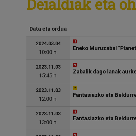
Deialdiak eta o
Data eta ordua
2024.03.04
Eneko Muruzabal “Planet
10:00 h.
2023.11.03
Zabalik dago lanak aurke
15:45 h.
2023.11.03
Fantasiazko eta Beldurr
12:00 h.
2023.11.03
Fantasiazko eta Beldurr
13:00 h.