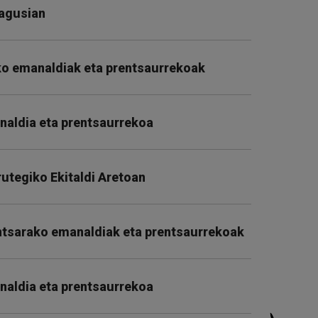
Nagusian
ko emanaldiak eta prentsaurrekoak
naldia eta prentsaurrekoa
rutegiko Ekitaldi Aretoan
entsarako emanaldiak eta prentsaurrekoak
naldia eta prentsaurrekoa