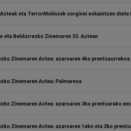
Asteak eta TerrorMolinsek sorginei eskaintzen diete
ko eta Beldurrezko Zinemaren 33. Astean
ezko Zinemaren Astea: azaroaren 4ko prentsaurrekoa
ezko Zinemaren Astea: Palmaresa
ezko Zinemaren Astea: azaroaren 3ko prentsarako em
ezko Zinemaren Astea: azaroaren 1eko eta 2ko prent