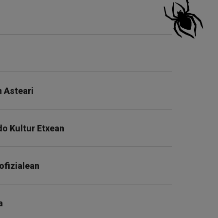
 Asteari
do Kultur Etxean
ofizialean
a