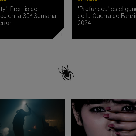
ity", Premio del
"Profundoa" es el ga
ico en la 35ª Semana
de la Guerra de Fanz
error
2024