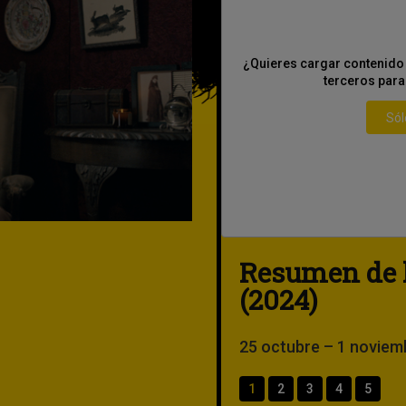
olo aceptas el uso de cookies de
¿Quieres cargar contenido 
cidad personalizada.
terceros para
Siempre
Sól
WANDER TO W
ror en la
Resumen de l
de Madrid
(2024)
Premio del Público al Mejor 
Premio del Jurado al Mejor 
25 octubre – 1 noviem
Premio del Jurado Joven al 
1
2
3
4
5