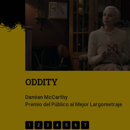
¿Quieres cargar contenido externo? Haciénd
terceros para mostrarte publi
Sólo esta vez
ODDITY
La 35ª Semana de Ter
librería "8 y medio" 
Damian McCarthy
Premio del Público al Mejor Largometraje
Video: El Hombre Ola
1
2
3
4
5
6
7