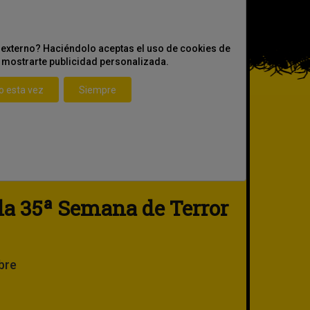
externo? Haciéndolo aceptas el uso de cookies de
¿Quieres 
 mostrarte publicidad personalizada.
o esta vez
Siempre
ONDER
PLAYIN
a 35ª Semana de Terror
Secci
Cortometraje
Matteo Buran
25 octub
Cortometraje
Premio del Pú
bre
Mejor Cortometraje