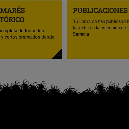
LMARÉS
PUBLICACIONES
TÓRICO
15 libros se han publicado 
la fecha en
la colección de l
completa de todos los
Semana
s y cortos premiados
desde