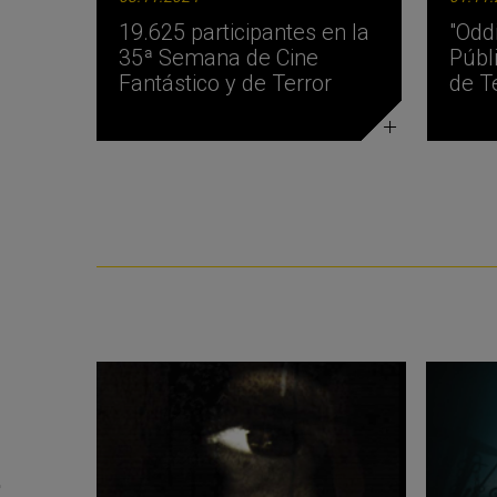
19.625 participantes en la
"Odd
35ª Semana de Cine
Públ
Fantástico y de Terror
de T