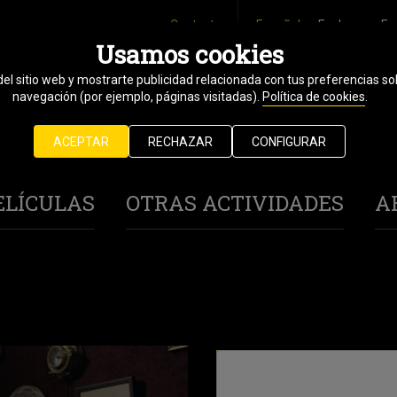
Contacto
Español
Euskara
En
Usamos cookies
del sitio web y mostrarte publicidad relacionada con tus preferencias sob
25 octubre
navegación (por ejemplo, páginas visitadas).
Política de cookies
.
1 noviembre
ACEPTAR
RECHAZAR
CONFIGURAR
2024
ELÍCULAS
OTRAS ACTIVIDADES
A