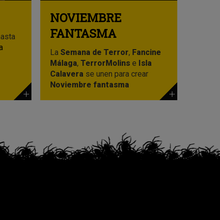
NOVIEMBRE
FANTASMA
hasta
a
La
Semana de Terror
,
Fancine
Málaga
,
TerrorMolins
e
Isla
Calavera
se unen para crear
Noviembre fantasma