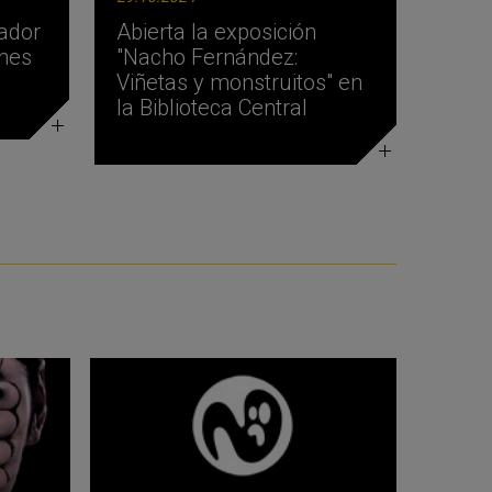
nador
Abierta la exposición
ines
"Nacho Fernández:
Viñetas y monstruitos" en
la Biblioteca Central