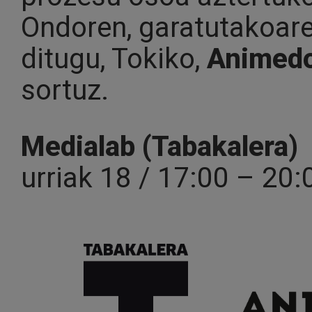
Ondoren, garatutakoaren
ditugu, Tokiko,
Animed
sortuz.
Medialab (Tabakalera)
urriak 18 / 17:00 – 20: