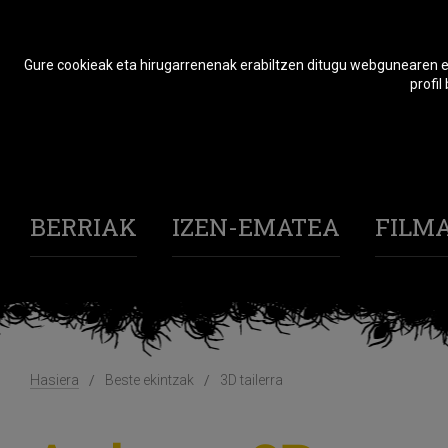
Gure cookieak eta hirugarrenenak erabiltzen ditugu webgunearen er
profil
BERRIAK
IZEN-EMATEA
FILM
Hasiera
Beste ekintzak
3D tailerra