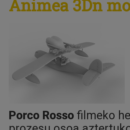
Animea 3Dn mod
Porco Rosso
filmeko he
prozesu osoa aztertuko