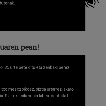
dutenak.
zuaren pean!
o. 35 urte bete ditu eta zenbaki berezi
ltxo mesozoikoez, piztia urtarrez, akaro
. Ez ireki mikrouhin labea: irentsita hil