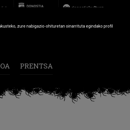
glish
usteko, zure nabigazio-ohituretan oinarrituta egindako profil
BOA
PRENTSA