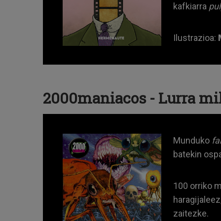
kafkiarra
pul
Ilustrazioa:
2000maniacos - Lurra mil
Munduko
f
batekin ospa
100 orriko m
haragijaleez
zaitezke.