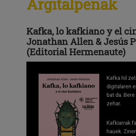
Argitalpenak
Kafka, lo kafkiano y el ci
Jonathan Allen & Jesús P
(Editorial Hermenaute)
Kafka hil ze
digitalaren 
bat da. Ber
zehar.
Kafkiarrak f
hauek. Zinem