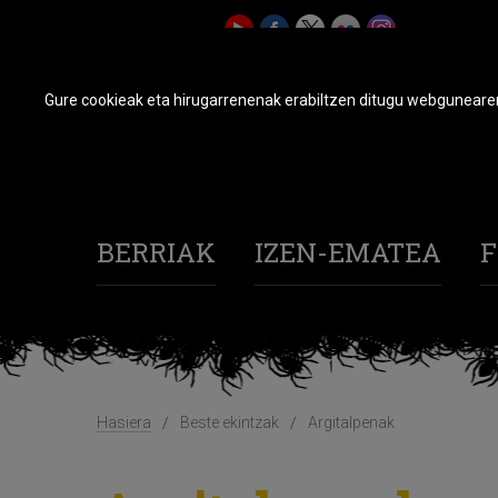
Gure cookieak eta hirugarrenenak erabiltzen ditugu webgunearen 
BERRIAK
IZEN-EMATEA
F
Hasiera
Beste ekintzak
Argitalpenak