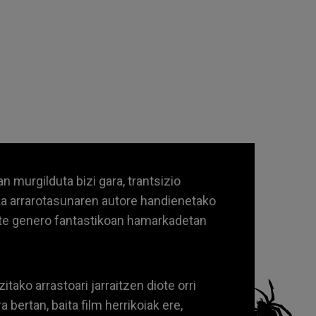
 murgilduta bizi gara, trantsizio
fka arrarotasunaren autore handienetako
dute genero fantastikoan hamarkadetan
tako arrastoari jarraitzen diote orri
ertan, baita film herrikoiak ere,