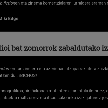
p fiction
en eta zinema komertzialaren lurraldera eraman 
Miki Edge
ioi bat zomorrok zabaldutako i
andom
en fanzine ero eta azerienari atzaparrak atera zaizki
tzen du... ¡BICHOS!
onografikoa, pirañakonda mutanteez, tarantula iletsuez, e
, intsektu maltzurrez eta itsas sakoneko izaki jatunez josia