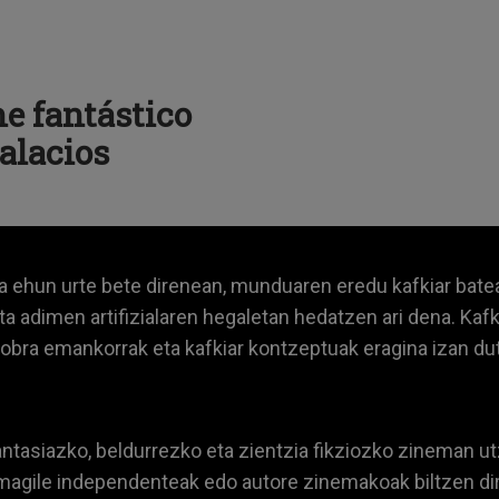
ne fantástico
alacios
la ehun urte bete direnean, munduaren eredu kafkiar batean
eta adimen artifizialaren hegaletan hedatzen ari dena. Ka
e obra emankorrak eta kafkiar kontzeptuak eragina izan 
antasiazko, beldurrezko eta zientzia fikziozko zineman utzi
agile independenteak edo autore zinemakoak biltzen dira b