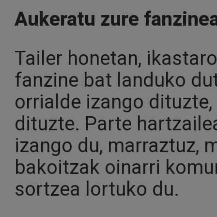
Aukeratu zure fanzine
Tailer honetan, ikastar
fanzine bat landuko dut
orrialde izango dituzte
dituzte. Parte hartzaile
izango du, marraztuz, 
bakoitzak oinarri komu
sortzea lortuko du.