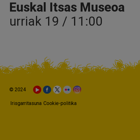
Euskal Itsas Museoa
urriak 19 / 11:00
© 2024
Irisgarritasuna
Cookie-politika