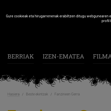
Gure cookieak eta hirugarrenenak erabiltzen ditugu webgunearen er
profil
BERRIAK
IZEN-EMATEA
FILM
Hasiera
Beste ekintzak
Fanzineen Gerra