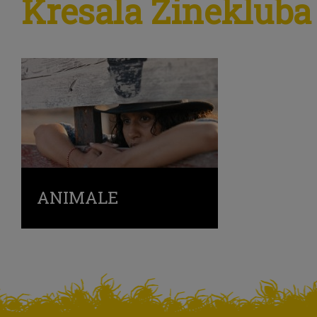
Kresala Zinekluba
ANIMALE