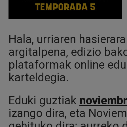
Hala, urriaren hasierar
argitalpena, edizio bako
plataformak online edu
karteldegia.
Eduki guztiak
noviemb
izango dira, eta Novie
gehituko dira; aurreko