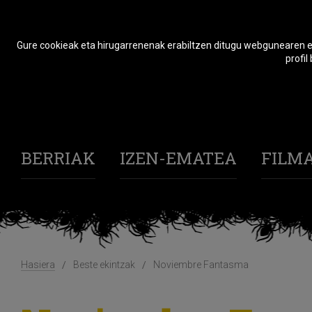
Gure cookieak eta hirugarrenenak erabiltzen ditugu webgunearen er
profil
BERRIAK
IZEN-EMATEA
FILM
Hasiera
Beste ekintzak
Noviembre Fantasma