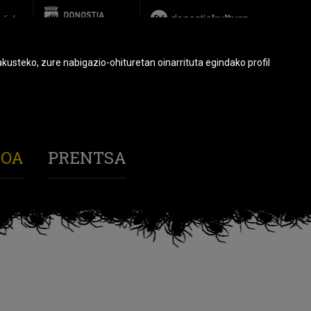
glish
usteko, zure nabigazio-ohituretan oinarrituta egindako profil
BOA
PRENTSA