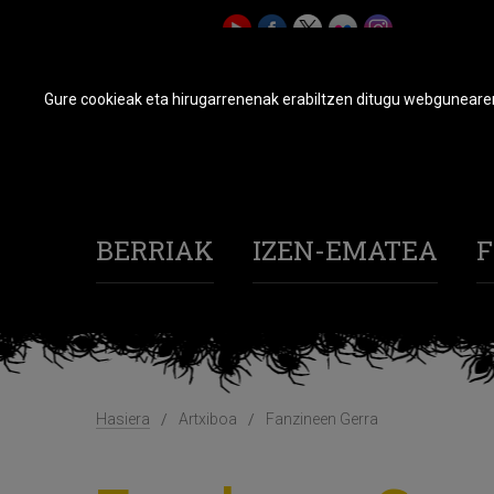
Gure cookieak eta hirugarrenenak erabiltzen ditugu webgunearen 
BERRIAK
IZEN-EMATEA
F
Hasiera
Artxiboa
Fanzineen Gerra