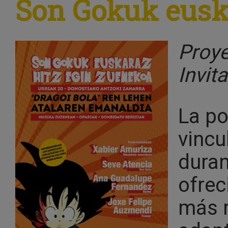
Son Gokuk eusk
Proye
Invit
La po
vincu
duran
ofrec
más r