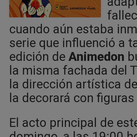
adap
falle
cuando aún estaba inme
serie que influenció a 
edición de
Animedon
bu
la misma fachada del T
la dirección artística d
la decorará con figuras 
El acto principal de est
domingo, a las 19:00 hor