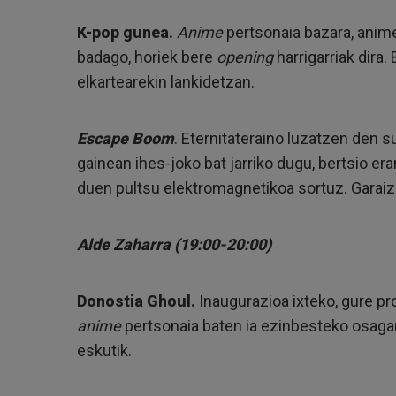
K-pop gunea.
Anime
pertsonaia bazara, anime
badago, horiek bere
opening
harrigarriak dira
elkartearekin lankidetzan.
Escape Boom
. Eternitateraino luzatzen den 
gainean ihes-joko bat jarriko dugu, bertsio e
duen pultsu elektromagnetikoa sortuz. Garai
Alde Zaharra (19:00-20:00)
Donostia Ghoul.
Inaugurazioa ixteko, gure pr
anime
pertsonaia baten ia ezinbesteko osagarr
eskutik.