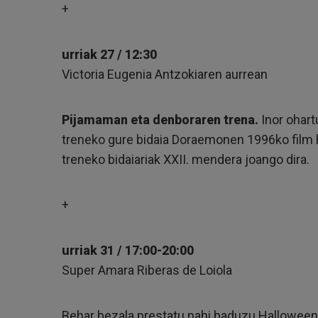
+
urriak 27 / 12:30
Victoria Eugenia Antzokiaren aurrean
Pijamaman eta denboraren trena.
Inor ohart
treneko gure bidaia Doraemonen 1996ko film ho
treneko bidaiariak XXII. mendera joango dira.
+
urriak 31 / 17:00-20:00
Super Amara Riberas de Loiola
Behar bezala prestatu nahi baduzu Halloween 