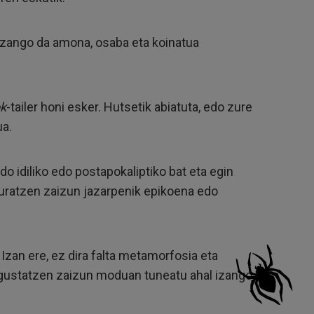
a izango da amona, osaba eta koinatua
ok
-tailer honi esker. Hutsetik abiatuta, edo zure
ua.
o idiliko edo postapokaliptiko bat eta egin
uratzen zaizun jazarpenik epikoena edo
zan ere, ez dira falta metamorfosia eta
n gustatzen zaizun moduan tuneatu ahal izango