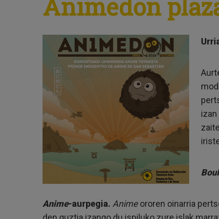
Animedon plaz
Urri
Aurt
mod
pert
izan
zait
iris
Boul
Anime
-aurpegia.
Anime
ororen oinarria pert
den guztia izango du ispiluko zure islak marr