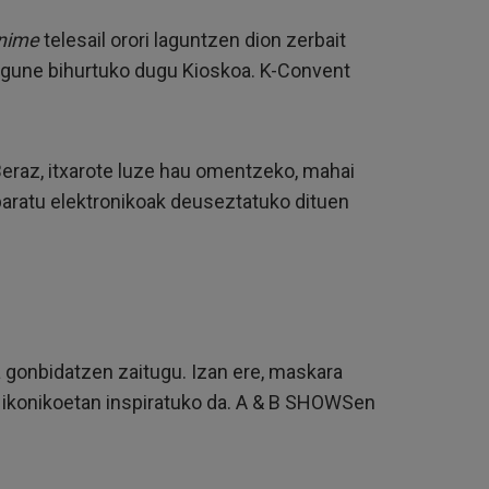
nime
telesail orori laguntzen dion zerbait
ako gune bihurtuko dugu Kioskoa. K-Convent
Beraz, itxarote luze hau omentzeko, mahai
paratu elektronikoak deuseztatuko dituen
 gonbidatzen zaitugu. Izan ere, maskara
ikonikoetan inspiratuko da. A & B SHOWSen