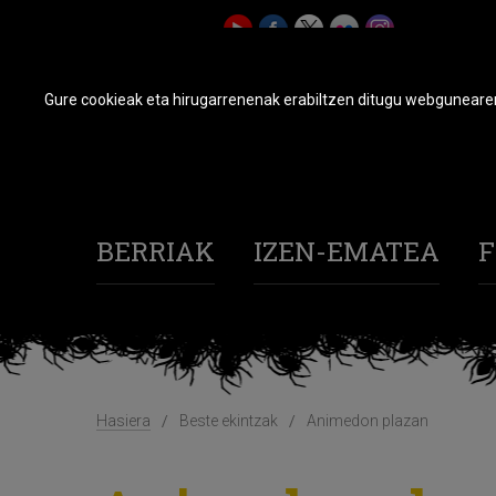
Gure cookieak eta hirugarrenenak erabiltzen ditugu webgunearen 
BERRIAK
IZEN-EMATEA
F
Hasiera
Beste ekintzak
Animedon plazan