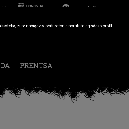
glish
usteko, zure nabigazio-ohituretan oinarrituta egindako profil
BOA
PRENTSA