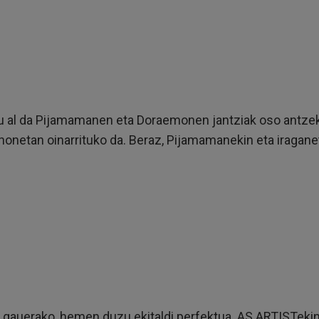
u al da Pijamamanen eta Doraemonen jantziak oso antzekoa
netan oinarrituko da. Beraz, Pijamamanekin eta iraganetik
gauerako, hemen duzu ekitaldi perfektua. AS ARTISTekin