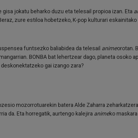
 gisa jokatu beharko duzu eta telesail propioa izan. Eta
a
. Beraz, zure estiloa hobetzeko, K-pop kulturari eskainit
suspensea funtsezko baliabidea da telesail
anime
orotan. 
ramangarrian. BONBA bat lehertzear dago, planeta osoko a
z deskonektatzeko gai izango zara?
ozesio mozorrotuarekin batera Alde Zaharra zeharkatzera
ia da. Eta horregatik, aurtengo kalejira
anime
ko maskara 