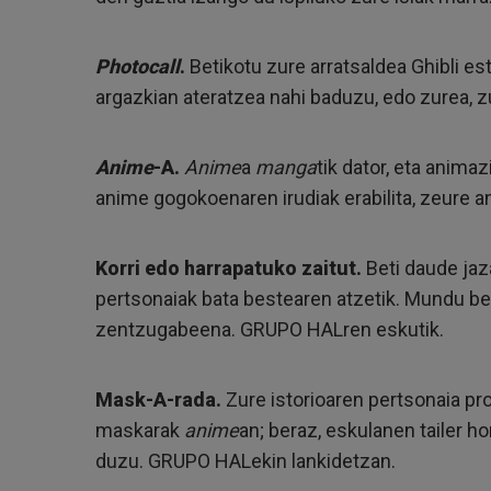
Photocall
.
Betikotu zure arratsaldea Ghibli es
argazkian ateratzea nahi baduzu, edo zurea, z
Anime
-A.
Anime
a
manga
tik dator, eta anima
anime gogokoenaren irudiak erabilita, zeure 
Korri edo harrapatuko zaitut.
Beti daude jaz
pertsonaiak bata bestearen atzetik. Mundu b
zentzugabeena. GRUPO HALren eskutik.
Mask-A-rada.
Zure istorioaren pertsonaia pr
maskarak
anime
an; beraz, eskulanen tailer 
duzu. GRUPO HALekin lankidetzan.