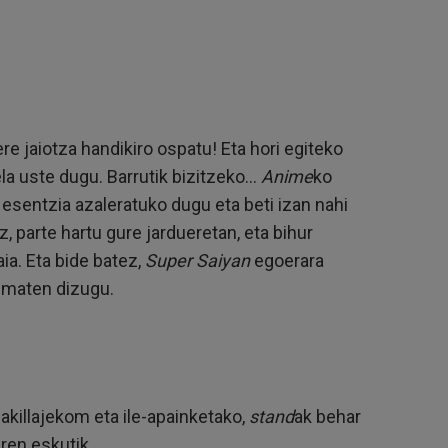
bere jaiotza handikiro ospatu! Eta hori egiteko
 uste dugu. Barrutik bizitzeko...
Anime
ko
esentzia azaleratuko dugu eta beti izan nahi
 parte hartu gure jardueretan, eta bihur
a. Eta bide batez,
Super Saiyan
egoerara
zematen dizugu.
akillajekom eta ile-apainketako,
stand
ak behar
ren eskutik.