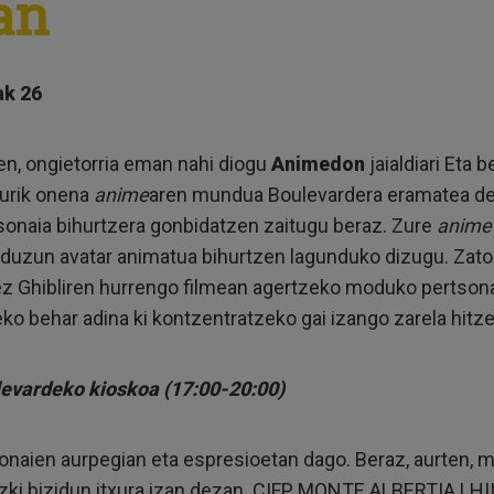
an
ak 26
en, ongietorria eman nahi diogu
Animedon
jaialdiari Eta 
urik onena
anime
aren mundua Boulevardera eramatea dela
sonaia bihurtzera gonbidatzen zaitugu beraz. Zure
anime
 duzun avatar animatua bihurtzen lagunduko dizugu. Zatoz,
ez Ghibliren hurrengo filmean agertzeko moduko pertsonai
teko behar adina ki kontzentratzeko gai izango zarela hit
evardeko kioskoa (17:00-20:00)
sonaien aurpegian eta espresioetan dago. Beraz, aurten, m
azki bizidun itxura izan dezan. CIFP MONTE ALBERTIA LHII