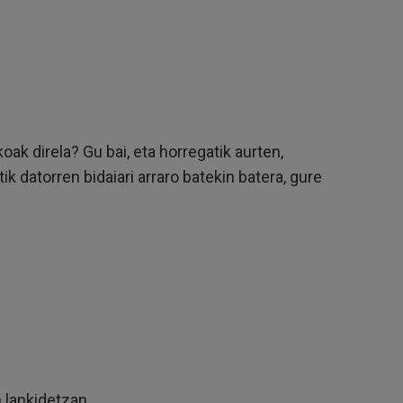
k direla? Gu bai, eta horregatik aurten,
 datorren bidaiari arraro batekin batera, gure
 lankidetzan.