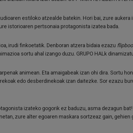
tudioaren estiloko atzealde batekin. Hori bai, zure auker
ure istorioaren pertsonaia protagonista izatea bada.
zioa, irudi finkoetatik. Denboran atzera bidaia ezazu
flipbo
animazioa sortu ahal izango duzu. GRUPO HALk dinamizat
arpenak animean. Eta amaigabeak izan ohi dira. Sortu hond
erekoak edo desberdinekoak izan daitezke. Sor ezazu bur
otagonista izateko gogorik ez baduzu, asma dezagun bat! I
honetan, zure alter egoaren maskara sortzeaz gain, gehie