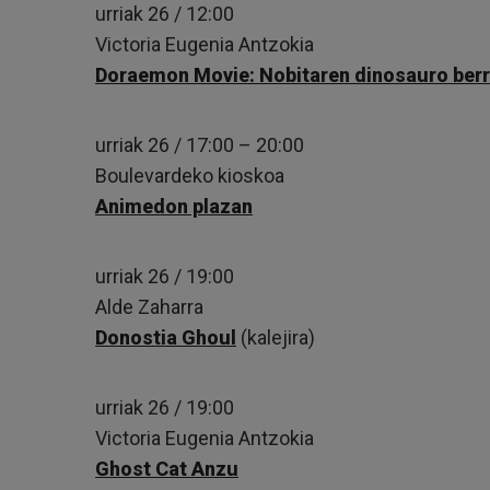
urriak 26 / 12:00
Victoria Eugenia Antzokia
Doraemon Movie: Nobitaren dinosauro berr
urriak 26 / 17:00 – 20:00
Boulevardeko kioskoa
Animedon plazan
urriak 26 / 19:00
Alde Zaharra
Donostia Ghoul
(kalejira)
urriak 26 / 19:00
Victoria Eugenia Antzokia
Ghost Cat Anzu