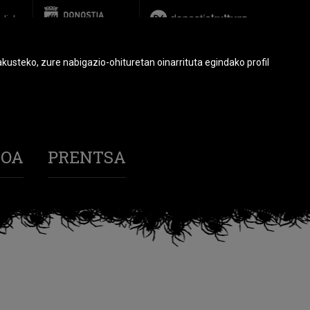
glish
usteko, zure nabigazio-ohituretan oinarrituta egindako profil
BOA
PRENTSA