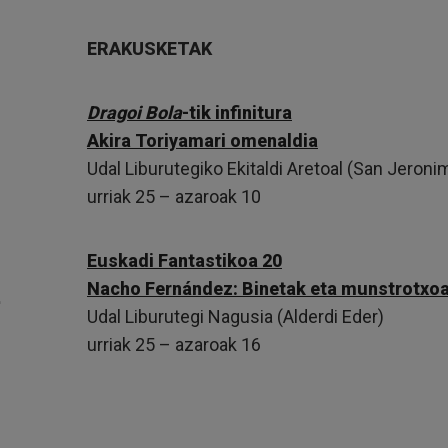
ERAKUSKETAK
Dragoi Bola
-tik infinitura
Akira Toriyamari omenaldia
Udal Liburutegiko Ekitaldi Aretoal (San Jeroni
urriak 25 – azaroak 10
Euskadi Fantastikoa 20
Nacho Fernández: Binetak eta munstrotxo
Udal Liburutegi Nagusia (Alderdi Eder)
urriak 25 – azaroak 16