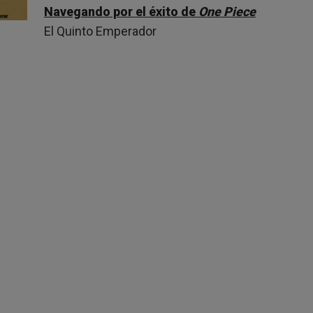
Navegando por el éxito de
One Piece
El Quinto Emperador