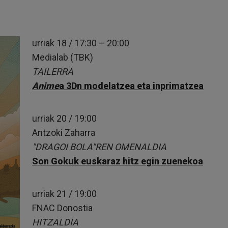
urriak 18 / 17:30 – 20:00
Medialab (TBK)
TAILERRA
Anime
a 3Dn modelatzea eta inprimatzea
urriak 20 / 19:00
Antzoki Zaharra
"DRAGOI BOLA"REN OMENALDIA
Son Gokuk euskaraz hitz egin zuenekoa
urriak 21 / 19:00
FNAC Donostia
HITZALDIA