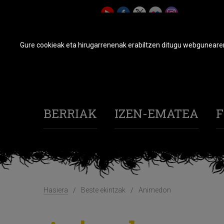
Gure cookieak eta hirugarrenenak erabiltzen ditugu webgunearen 
BERRIAK
IZEN-EMATEA
F
Hasiera
Beste ekintzak
Animedon