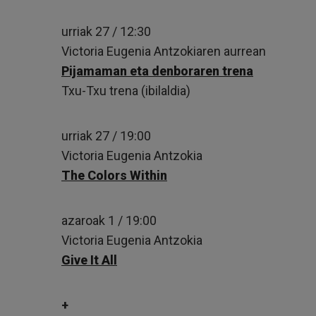
urriak 27 / 12:30
Victoria Eugenia Antzokiaren aurrean
Pijamaman eta denboraren trena
Txu-Txu trena (ibilaldia)
urriak 27 / 19:00
Victoria Eugenia Antzokia
The Colors Within
azaroak 1 / 19:00
Victoria Eugenia Antzokia
Give It All
+