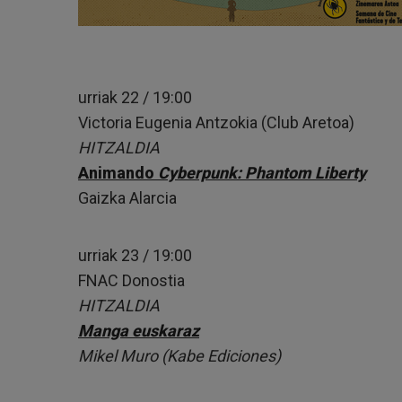
urriak 22 / 19:00
Victoria Eugenia Antzokia (Club Aretoa)
HITZALDIA
Animando
Cyberpunk: Phantom Liberty
Gaizka Alarcia
urriak 23 / 19:00
FNAC Donostia
HITZALDIA
Manga
euskaraz
Mikel Muro (Kabe Ediciones)