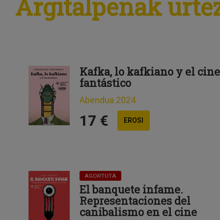
Argitalpenak urtez
Kafka, lo kafkiano y el cine
fantástico
Abendua 2024
17 €
EROSI
AGORTUTA
El banquete infame.
Representaciones del
canibalismo en el cine