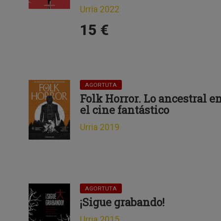
Urria 2022
15 €
AGORTUTA
Folk Horror. Lo ancestral e
el cine fantástico
Urria 2019
AGORTUTA
¡Sigue grabando!
Urria 2015