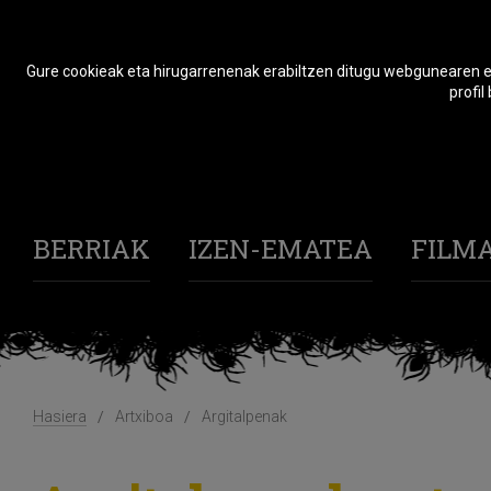
Gure cookieak eta hirugarrenenak erabiltzen ditugu webgunearen er
profil
BERRIAK
IZEN-EMATEA
FILM
Hasiera
Artxiboa
Argitalpenak