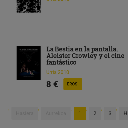
La Bestia en la pantalla.
Aleister Crowley y el cine
fantástico
Urria 2010
8 €
EROSI
Hasiera
Aurrekoa
1
2
3
H