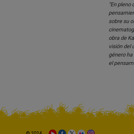
“En pleno 
pensamient
sobre su o
cinematogr
obra de Ka
visión del 
género ha 
el pensami
© 2024