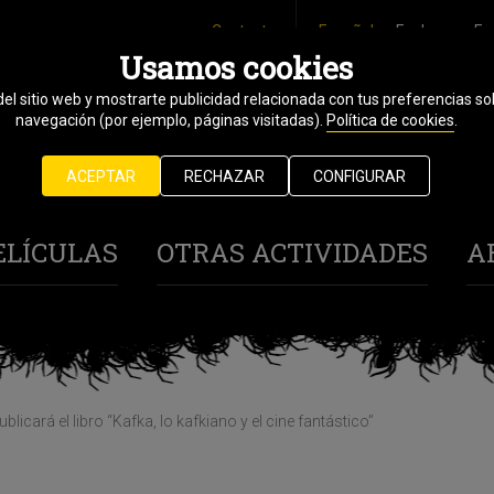
Contacto
Español
Euskara
En
Usamos cookies
del sitio web y mostrarte publicidad relacionada con tus preferencias sob
25 octubre
navegación (por ejemplo, páginas visitadas).
Política de cookies
.
1 noviembre
ACEPTAR
RECHAZAR
CONFIGURAR
2024
ELÍCULAS
OTRAS ACTIVIDADES
A
licará el libro “Kafka, lo kafkiano y el cine fantástico”