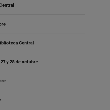
Central
bre
Biblioteca Central
 27 y 28 de octubre
bre
e