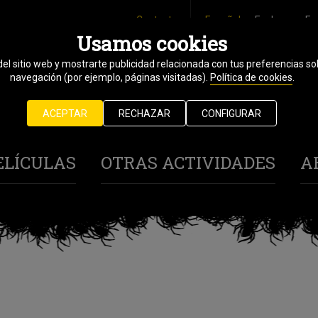
Contacto
Español
Euskara
En
Usamos cookies
del sitio web y mostrarte publicidad relacionada con tus preferencias sob
25 octubre
navegación (por ejemplo, páginas visitadas).
Política de cookies
.
1 noviembre
ACEPTAR
RECHAZAR
CONFIGURAR
2024
ELÍCULAS
OTRAS ACTIVIDADES
A