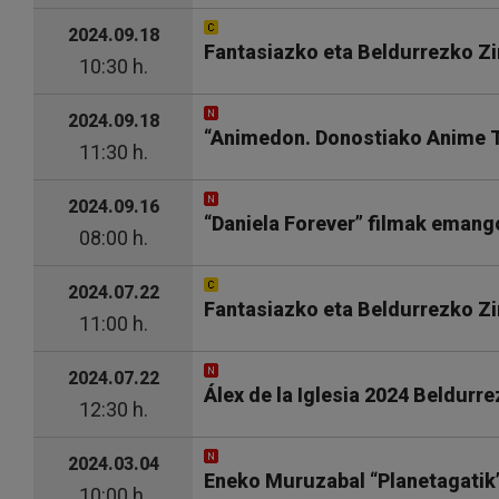
2024.09.18
Fantasiazko eta Beldurrezko Zi
10:30 h.
2024.09.18
“Animedon. Donostiako Anime T
11:30 h.
2024.09.16
“Daniela Forever” filmak emang
08:00 h.
2024.07.22
Fantasiazko eta Beldurrezko Zi
11:00 h.
2024.07.22
Álex de la Iglesia 2024 Beldurr
12:30 h.
2024.03.04
Eneko Muruzabal “Planetagatik”
10:00 h.