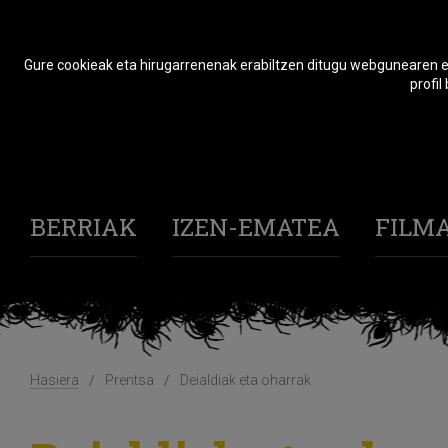
Gure cookieak eta hirugarrenenak erabiltzen ditugu webgunearen er
profil
BERRIAK
IZEN-EMATEA
FILM
Hasiera
Prentsa
Deialdiak eta oharrak