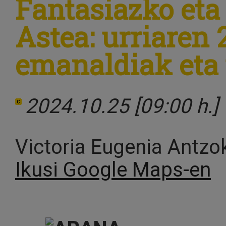
Fantasiazko eta
Astea: urriaren
emanaldiak eta
2024.10.25 [09:00 h.]
Victoria Eugenia Antzo
Ikusi Google Maps-en