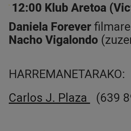
12:00 Klub Aretoa (Vic
Daniela Forever
filmare
Nacho Vigalondo
(zuze
HARREMANETARAKO:
Carlos J. Plaza
(639 8