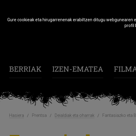
Gure cookieak eta hirugarrenenak erabiltzen ditugu webgunearen er
profil
BERRIAK
IZEN-EMATEA
FILM
Hasiera
Prentsa
Deialdiak eta oharrak
Fantasiazko eta 