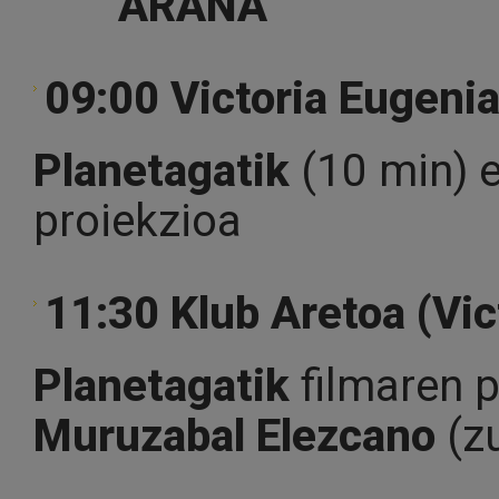
09:00 Victoria Eugeni
Planetagatik
(10 min) 
proiekzioa
11:30 Klub Aretoa (Vic
Planetagatik
filmaren p
Muruzabal Elezcano
(z