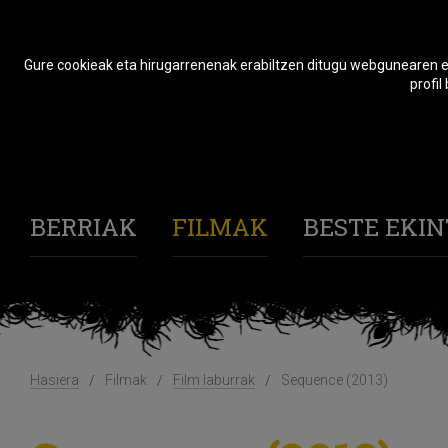
Gure cookieak eta hirugarrenenak erabiltzen ditugu webgunearen er
profil
BERRIAK
FILMAK
BESTE EKI
Hasiera
Filmak
Film laburrak
Sequence (2013)