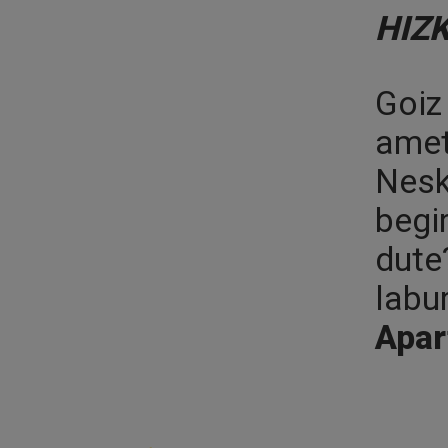
HIZ
Goiz
amet
Nesk
begi
dute
labu
Apar