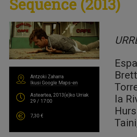
Sequence (2013)
URR
Espa
Bret
Antzoki Zaharra
Ikusi Google Maps-en
Torr
Asteartea, 2013(e)ko Urriak
la R
29
/ 17:00
Hurs
7,30 €
Tain