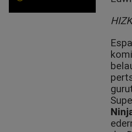
HIZ
Espa
komi
bela
pert
guru
Super
Ninj
eder