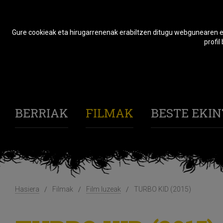
Gure cookieak eta hirugarrenenak erabiltzen ditugu webgunearen er
profil
BERRIAK
FILMAK
BESTE EKI
Hasiera
Filmak
Film luzeak
TURBO KID (2015)