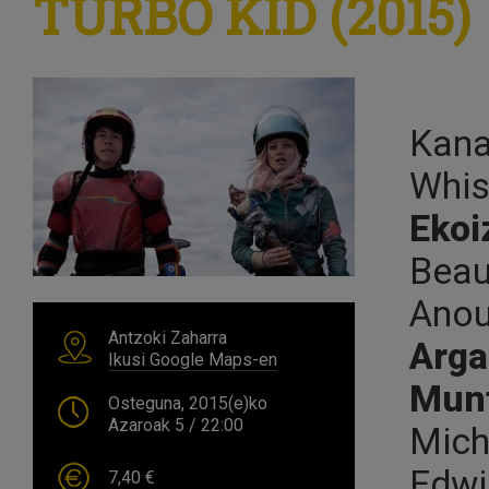
TURBO KID (2015)
Kana
Whis
Ekoi
Beau
Anou
Antzoki Zaharra
Arga
Ikusi Google Maps-en
Munt
Osteguna, 2015(e)ko
Azaroak 5
/ 22:00
Mich
Edwi
7,40 €