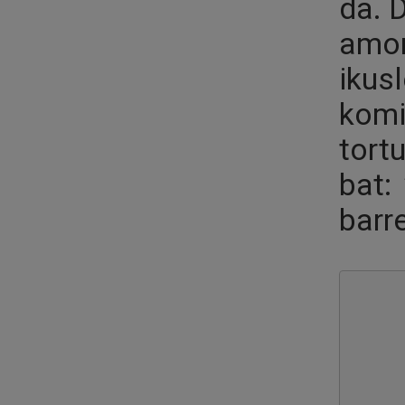
da. 
amor
ikus
komi
tort
bat:
barr