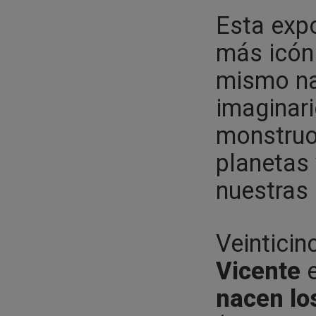
Esta expo
más icóni
mismo na
imaginari
monstruos
planetas 
nuestras 
Veinticin
Vicente
e
nacen lo