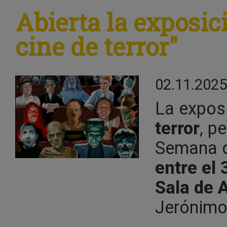
Abierta la exposic
cine de terror"
02.11.2025
La expos
terror
, p
Semana de
entre el
Sala de A
Jerónimo