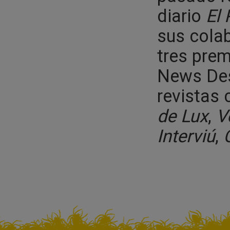
diario
El 
sus cola
tres prem
News Des
revistas
de Lux
,
V
Interviú
,