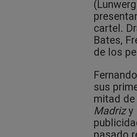
(Lunwerg 
presentan
cartel. D
Bates, F
de los pe
Fernando 
sus prime
mitad de 
Madriz
y
publicida
pasado r