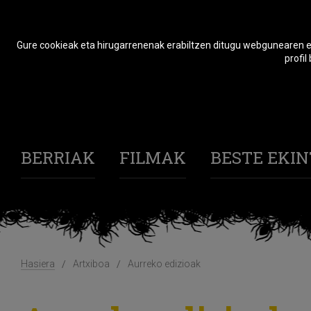
Gure cookieak eta hirugarrenenak erabiltzen ditugu webgunearen er
profil
BERRIAK
FILMAK
BESTE EKI
Hasiera
Artxiboa
Aurreko edizioak