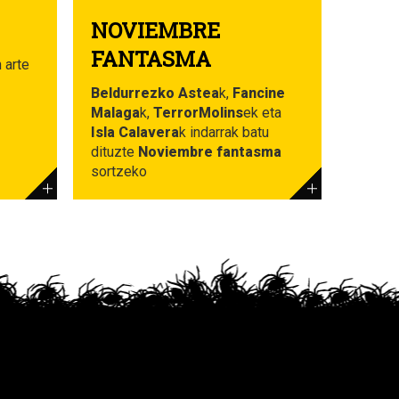
NOVIEMBRE
FANTASMA
n arte
Beldurrezko Astea
k,
Fancine
Malaga
k,
TerrorMolins
ek eta
Isla Calavera
k indarrak batu
dituzte
Noviembre fantasma
sortzeko