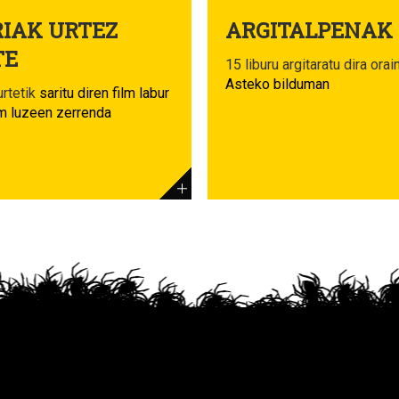
IAK URTEZ
ARGITALPENAK
TE
15 liburu argitaratu dira orai
Asteko bilduman
rtetik
saritu diren film labur
lm luzeen zerrenda