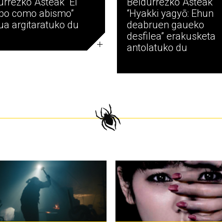
urrezko Asteak “El
Beldurrezko Asteak
po como abismo”
“Hyakki yagyō: Ehun
rua argitaratuko du
deabruen gaueko
desfilea” erakusketa
antolatuko du