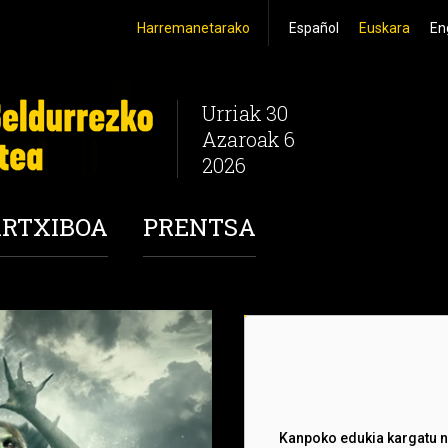
Harremanetarako
Español
Euskara
En
Urriak 30
Azaroak 6
2026
RTXIBOA
PRENTSA
en duzu hirugarrenen cookie-ak
Kanpoko edukia kargatu n