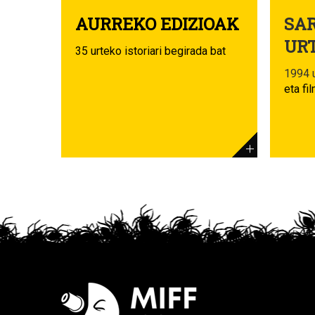
AURREKO EDIZIOAK
SAR
UR
35 urteko istoriari begirada bat
1994 u
eta fi