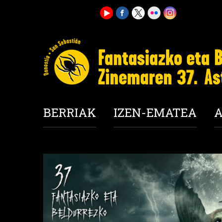
BERRIAK
IZEN-EMATEA
A
Kanpoko edukia kargatu nahi duzu? Onartz