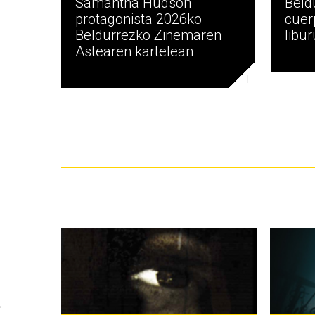
Samantha Hudson
Beld
protagonista 2026ko
cuer
Beldurrezko Zinemaren
libu
Astearen kartelean