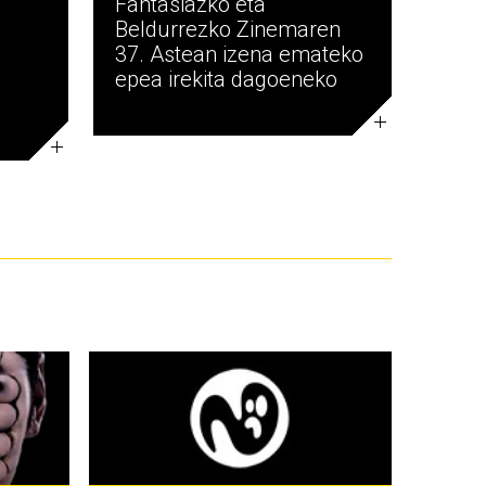
Fantasiazko eta
Beldurrezko Zinemaren
37. Astean izena emateko
epea irekita dagoeneko