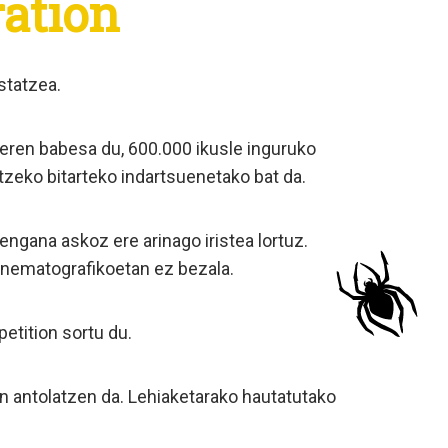
ration
statzea.
deren babesa du, 600.000 ikusle inguruko
tzeko bitarteko indartsuenetako bat da.
engana askoz ere arinago iristea lortuz.
zinematografikoetan ez bezala.
etition sortu du.
ean antolatzen da. Lehiaketarako hautatutako