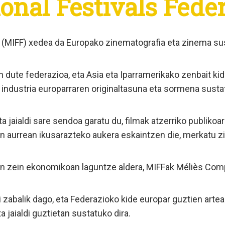
ional Festivals Fede
en (MIFF) xedea da Europako zinematografia eta zinema su
n dute federazioa, eta Asia eta Iparramerikako zenbait ki
 industria europarraren originaltasuna eta sormena susta
a jaialdi sare sendoa garatu du, filmak atzerriko publikoar
len aurrean ikusarazteko aukera eskaintzen die, merkatu 
an zein ekonomikoan laguntze aldera, MIFFak Méliès Comp
ei zabalik dago, eta Federazioko kide europar guztien art
 jaialdi guztietan sustatuko dira.