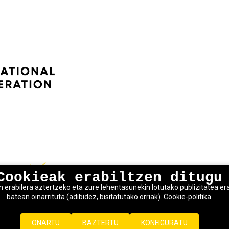
Cookieak erabiltzen ditugu
erabilera aztertzeko eta zure lehentasunekin lotutako publizitatea erak
batean oinarrituta (adibidez, bisitatutako orriak).
Cookie-politika
.
ONARTU
BAZTERTU
KONFIGURATU