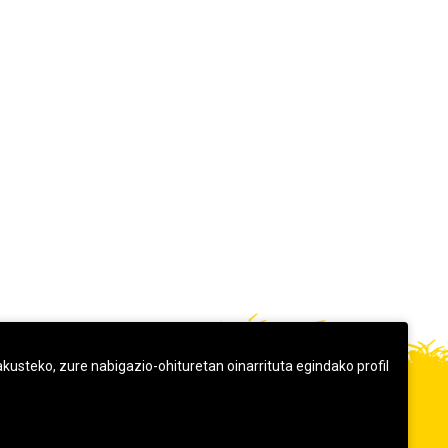
usteko, zure nabigazio-ohituretan oinarrituta egindako profil