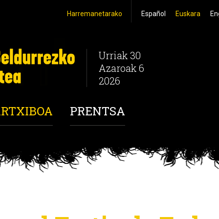
Harremanetarako
Español
Euskara
En
Urriak 30
Azaroak 6
2026
RTXIBOA
PRENTSA