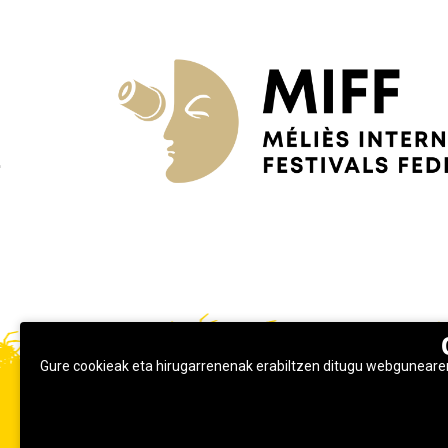
Gure cookieak eta hirugarrenenak erabiltzen ditugu webgunearen 
© 2026