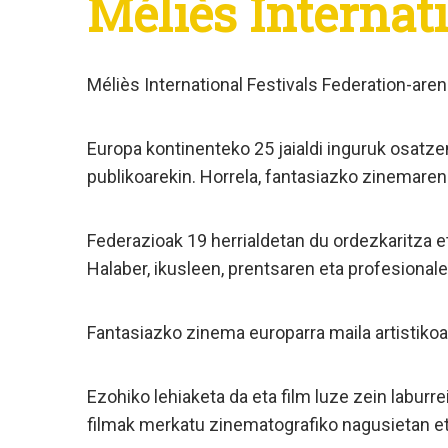
Méliès Internat
Méliès International Festivals Federation-ar
Europa kontinenteko 25 jaialdi inguruk osatze
publikoarekin. Horrela, fantasiazko zinemaren
Federazioak 19 herrialdetan du ordezkaritza et
Halaber, ikusleen, prentsaren eta profesiona
Fantasiazko zinema europarra maila artistiko
Ezohiko lehiaketa da eta film luze zein laburr
filmak merkatu zinematografiko nagusietan eta