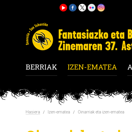
BERRIAK
IZEN-EMATEA
A
Hasiera
Izen-ematea
Oinarriak eta izen-ematea