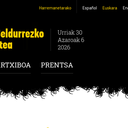
Harremanetarako
Español
Euskara
En
Urriak 30
Azaroak 6
2026
RTXIBOA
PRENTSA