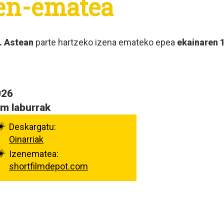
zen-ematea
. Astean
parte hartzeko izena emateko epea
ekainaren 
026
lm laburrak
Deskargatu:
Oinarriak
Izenematea:
shortfilmdepot.com