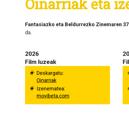
Oinarriak eta i
Fantasiazko eta Beldurrezko Zinemaren 37
da.
2026
2
Film luzeak
Fi
Deskargatu:
Oinarriak
Izenematea:
movibeta.com