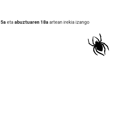
15a
eta
abuztuaren 18a
artean irekia izango