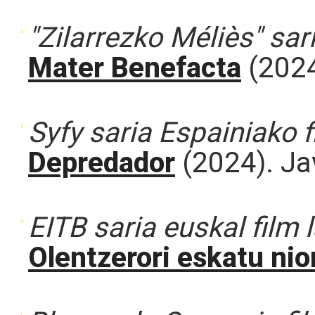
"Zilarrezko Méliès" sar
Mater Benefacta
(2024
Syfy saria Espainiako f
Depredador
(2024). Ja
EITB saria euskal film 
Olentzerori eskatu nio