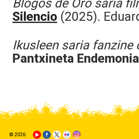
Blogos de Oro saria fi
Silencio
(2025). Eduar
Ikusleen saria fanzine 
Pantxineta Endemonia
© 2026