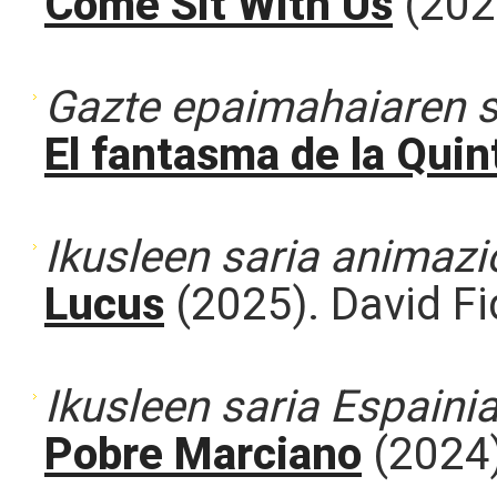
Come Sit With Us
(202
Gazte epaimahaiaren sa
El fantasma de la Quin
Ikusleen saria animazi
Lucus
(2025). David Fi
Ikusleen saria Espainia
Pobre Marciano
(2024)