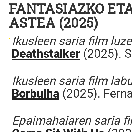
FANTASIAZKO ETA
ASTEA (2025)
Ikusleen saria film luz
Deathstalker
(2025). S
Ikusleen saria film lab
Borbulha
(2025). Ferna
Epaimahaiaren saria fi