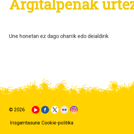
Argitalpenak urtez
Une honetan ez dago oharrik edo deialdirik
© 2026
Irisgarritasuna
Cookie-politika