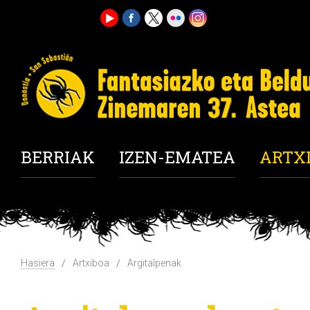
BERRIAK
IZEN-EMATEA
ARTX
Hasiera
Artxiboa
Argitalpenak