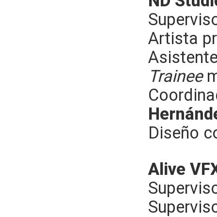
ND Studi
Superviso
Artista p
Asistente
Trainee
m
Coordina
Hernánd
Diseño c
Alive VF
Supervis
Supervis