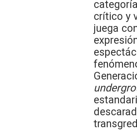
categoría
crítico y
juega con
expresión
espectác
fenómenos
Generaci
undergro
estandar
descarada
transgred