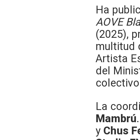
Ha publi
AOVE Bla
(2025), p
multitud
Artista E
del Minis
colectiv
La coordi
Mambrú
y
Chus F