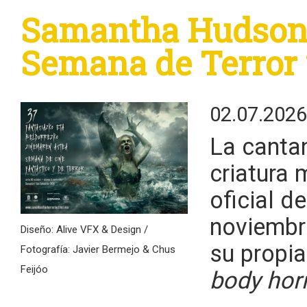
Samantha Hudson p
Semana de Terror
02.07.2026
La canta
criatura 
oficial d
noviembr
Diseño: Alive VFX & Design /
su propi
Fotografía: Javier Bermejo & Chus
Feijóo
body hor