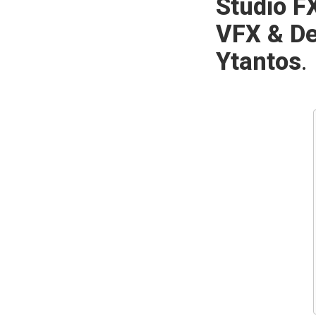
Studio F
VFX & De
Ytantos
.