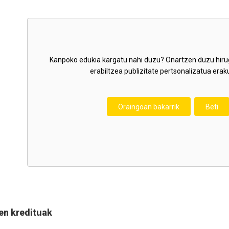
Kanpoko edukia kargatu nahi duzu? Onartzen duzu hiru
erabiltzea publizitate pertsonalizatua erak
Oraingoan bakarrik
Beti
en kredituak