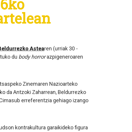
26ko
artelean
Beldurrezko Astea
ren (urriak 30 -
katuko du
body horror
azpigeneroaren
(Itsaspeko Zinemaren Nazioarteko
uko da Antzoki Zaharrean, Beldurrezko
 Cimasub erreferentzia gehiago izango
Hudson kontrakultura garaikideko figura