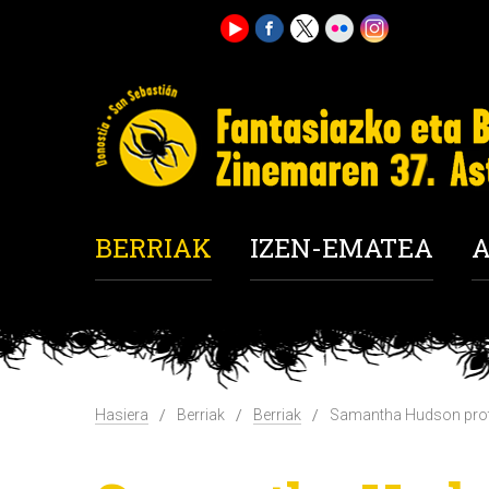
BERRIAK
IZEN-EMATEA
A
Hasiera
Berriak
Berriak
Samantha Hudson prota