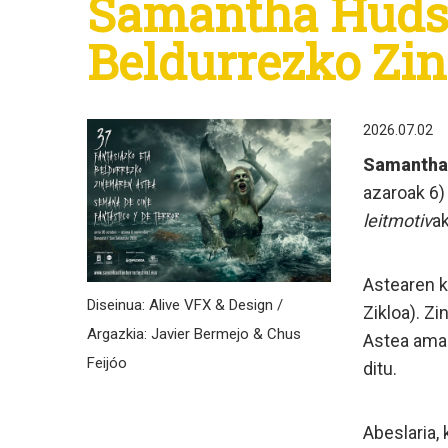
Samantha Hudso
Beldurrezko Zi
2026.07.02
Samantha
azaroak 6) 
leitmotiv
ak
Astearen ka
Diseinua: Alive VFX & Design /
Zikloa). Z
Argazkia: Javier Bermejo & Chus
Astea amai
Feijóo
ditu.
Abeslaria,