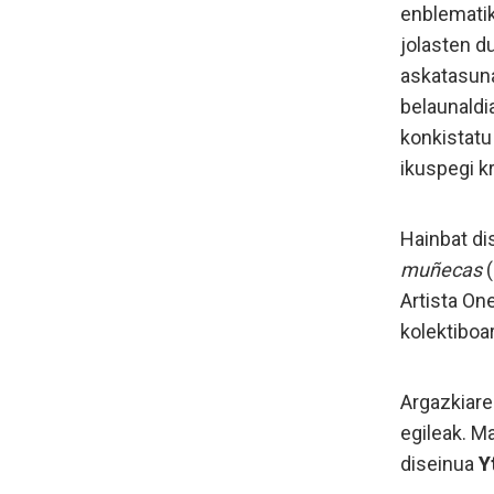
enblematik
jolasten d
askatasuna
belaunaldi
konkistatu
ikuspegi kr
Hainbat dis
muñecas
(
Artista On
kolektiboa
Argazkiar
egileak. Ma
diseinua
Y