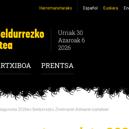
Harremanetarako
Español
Euskara
En
Urriak 30
Azaroak 6
2026
RTXIBOA
PRENTSA
gonista 2026ko Beldurrezko Zinemaren Astearen kartelean