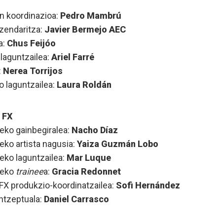
n koordinazioa:
Pedro Mambrú
zendaritza:
Javier Bermejo AEC
a:
Chus Feijóo
 laguntzailea:
Ariel Farré
:
Nerea Torrijos
o laguntzailea:
Laura Roldán
 FX
jeko gainbegiralea:
Nacho Díaz
jeko artista nagusia:
Yaiza Guzmán Lobo
jeko laguntzailea:
Mar Luque
jeko
trainee
a:
Gracia Redonnet
FX produkzio-koordinatzailea:
Sofi Hernández
ntzeptuala:
Daniel Carrasco