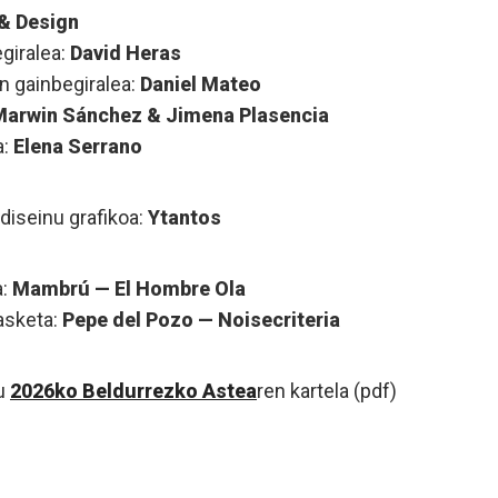
 & Design
giralea:
David Heras
n gainbegiralea:
Daniel Mateo
Marwin Sánchez & Jimena Plasencia
a:
Elena Serrano
 diseinu grafikoa:
Ytantos
a:
Mambrú — El Hombre Ola
asketa:
Pepe del Pozo — Noisecriteria
u
2026ko Beldurrezko Astea
ren kartela (pdf)