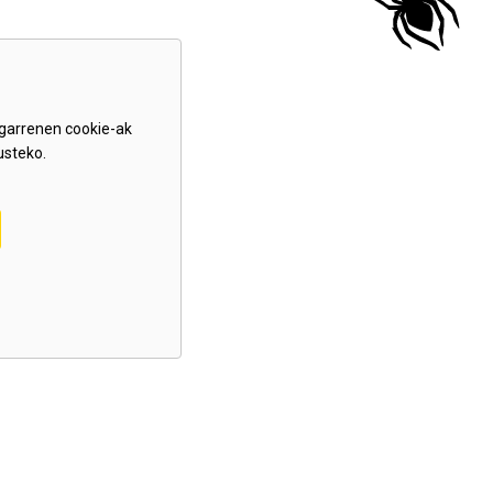
garrenen cookie-ak
usteko.