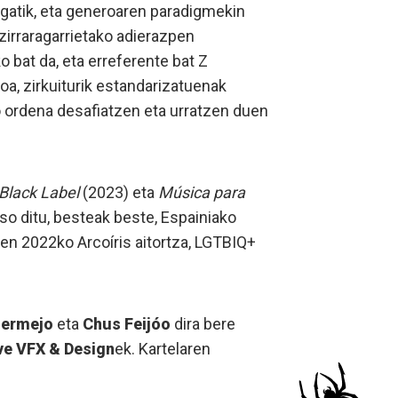
agatik, eta generoaren paradigmekin
zirraragarrietako adierazpen
bat da, eta erreferente bat Z
a, zirkuiturik estandarizatuenak
ko ordena desafiatzen eta urratzen duen
Black Label
(2023) eta
Música para
jaso ditu, besteak beste, Espainiako
n 2022ko Arcoíris aitortza, LGTBIQ+
Bermejo
eta
Chus Feijóo
dira bere
ve VFX & Design
ek. Kartelaren