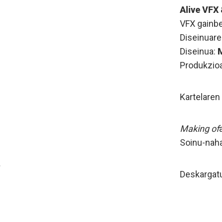
Alive VFX
VFX gainbe
Diseinuare
Diseinua:
Produkzio
Kartelaren
Making of
Soinu-nah
Deskargat