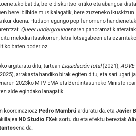
oenetako bat da, bere diskurtso kritiko eta abangoardist
uen bere ibilbide musikalagatik, bere zuzeneko ikuskizun 
 ikur duena. Hudson egungo pop fenomeno handienetako 
arentzat.
Queer underground
enaren panoramatik ateratako
 ditu melodia itsaskorren, letra lotsagabeen eta ezarrita
itiko baten poderioz.
ko argitaratu ditu, tartean
Liquidación total
(2021),
AOVE 
2025), arrakasta handiko birak egiten ditu, eta sari ugari 
enaren 2023ko MTV EMA eta Berdintasuneko Ministerioare
ren alde egindako lanagatik.
en koordinazioaz
Pedro Mambrú
arduratu da, eta
Javier 
killajea
ND Studio FX
ek sortu du eta efektu bereziak
Ali
tantos
ena da.