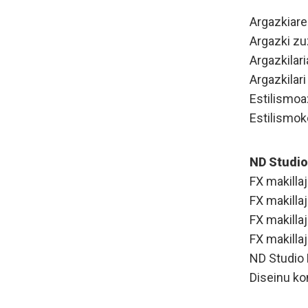
Argazkiare
Argazki zu
Argazkilari
Argazkilari
Estilismoa
Estilismok
ND Studio
FX makilla
FX makilla
FX makilla
FX makilla
ND Studio 
Diseinu ko