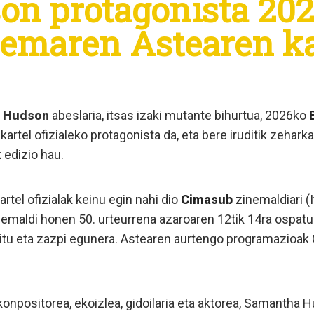
n protagonista 20
nemaren Astearen k
 Hudson
abeslaria, itsas izaki mutante bihurtua, 2026ko
kartel ofizialeko protagonista da, eta bere iruditik zehar
 edizio hau.
rtel ofizialak keinu egin nahi dio
Cimasub
zinemaldiari 
inemaldi honen 50. urteurrena azaroaren 12tik 14ra ospat
tu eta zazpi egunera. Astearen aurtengo programazioak
 konpositorea, ekoizlea, gidoilaria eta aktorea, Samantha 