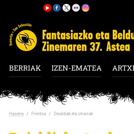
BERRIAK
IZEN-EMATEA
ARTX
Hasiera
Prentsa
Deialdiak eta oharrak