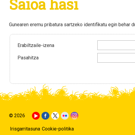
Saioa hasi
Gunearen eremu pribatura sartzeko identifikatu egin behar 
Erabiltzaile-izena
Pasahitza
© 2026
Irisgarritasuna
Cookie-politika