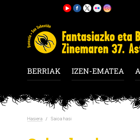
BERRIAK
IZEN-EMATEA
A
Hasiera
Saioa hasi