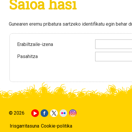
Saioa hasi
Gunearen eremu pribatura sartzeko identifikatu egin behar 
Erabiltzaile-izena
Pasahitza
© 2026
Irisgarritasuna
Cookie-politika