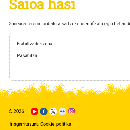
Saioa hasi
Gunearen eremu pribatura sartzeko identifikatu egin behar 
Erabiltzaile-izena
Pasahitza
© 2026
Irisgarritasuna
Cookie-politika