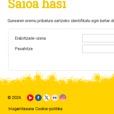
Saioa hasi
Gunearen eremu pribatura sartzeko identifikatu egin behar 
Erabiltzaile-izena
Pasahitza
© 2026
Irisgarritasuna
Cookie-politika