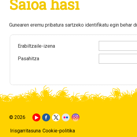
Saioa hasi
Gunearen eremu pribatura sartzeko identifikatu egin behar 
Erabiltzaile-izena
Pasahitza
© 2026
Irisgarritasuna
Cookie-politika