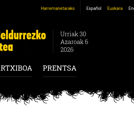
Harremanetarako
Español
Euskara
En
Urriak 30
Azaroak 6
2026
RTXIBOA
PRENTSA