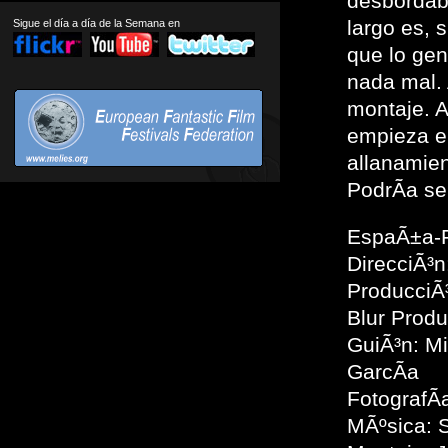
desbordaba
largo es, s
Sigue el día a día de la Semana en
que lo gen
nada mal. 
montaje. A
empieza e
allanamie
PodrÃ­a se
EspaÃ±a-F
DirecciÃ³n
ProducciÃ
Blur Produ
GuiÃ³n: Mi
GarcÃ­a
FotografÃ­
MÃºsica: 