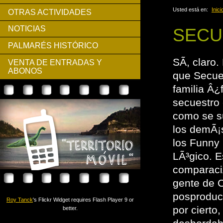
Usted está en:
Inici
OTRAS ACTIVIDADES
NOTICIAS
SECU
PALMARÉS HISTÓRICO
SÃ­, claro
VENTA DE ENTRADAS Y
ABONOS
que Secue
familia Â¿
secuestro
como se su
los demÃ¡
los Funny
LÃ³gico. E
comparaciÃ
gente de C
posproducc
Roy Tanck
's Flickr Widget requires Flash Player 9 or
por cierto
better.