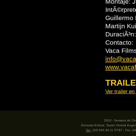
Montaje: 
IntÃ©rpre
Guillermo 
Martijn Ku
DuraciÃ³n
Contacto:
Vaca Film
info@vaca
www.vacaf
TRAIL
Ver trailer e
2010 - Semana de Cine
Donostia Kultura. Teatro Victoria Eug
Tel.
: (34) 943 48 11 57/97 - Fax: (