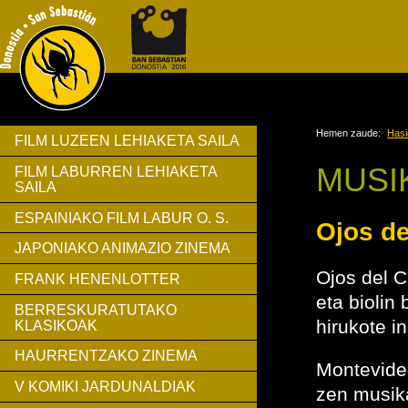
Hemen zaude:
Hasi
FILM LUZEEN LEHIAKETA SAILA
MUSI
FILM LABURREN LEHIAKETA
SAILA
ESPAINIAKO FILM LABUR O. S.
Ojos de
JAPONIAKO ANIMAZIO ZINEMA
Ojos del Ci
FRANK HENENLOTTER
eta biolin
BERRESKURATUTAKO
hirukote i
KLASIKOAK
HAURRENTZAKO ZINEMA
Montevide
V KOMIKI JARDUNALDIAK
zen musik