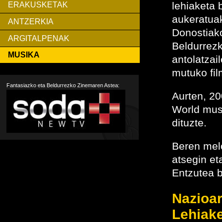
lehiaketa 
ERAKUSKETAK
aukeratuak
ANTZERKIA
Donostiak
ARGITALPENAK
Beldurrez
MUSIKA
antolatzai
mutuko fi
Fantasiazko eta Beldurrezko Zinemaren Astea:
Aurten, 20
World musi
dituzte.
Beren melo
atsegin et
Entzutea b
Nazioar
Lehiak