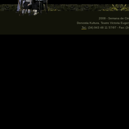
2008 - Semana de Cine
Donostia Kultura. Teatro Victoria Eug
Tel.
: (34) 943 48 11 57/97 - Fax: (