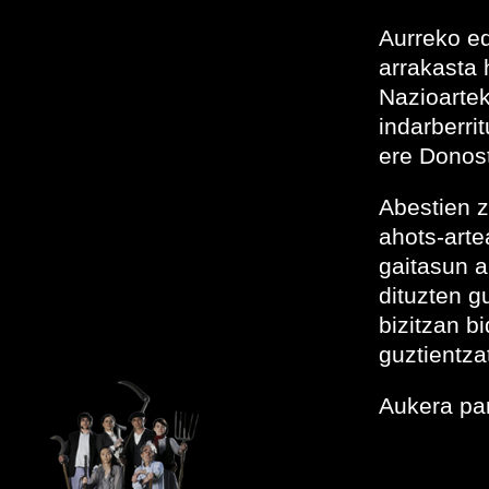
Aurreko ed
arrakasta
Nazioarte
indarberri
ere Donost
Abestien z
ahots-arte
gaitasun a
dituzten g
bizitzan b
guztientza
Aukera pa