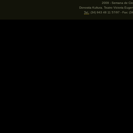
2009 - Semana de Cine
Donostia Kultura. Teatro Victoria Eug
Tel.
: (34) 943 48 11 57/97 - Fax: (