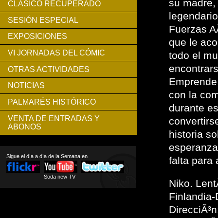
su madre,
CLÁSICO RECUPERADO
legendari
SESIÓN ESPECIAL
Fuerzas A
EXPOSICIONES
que le ac
VI JORNADAS DEL CÓMIC
todo el mu
encontrars
OTRAS ACTIVIDADES
Emprende 
NOTICIAS
con la com
PALMARÉS HISTÓRICO
durante es
VENTA DE ENTRADAS Y
convertirs
ABONOS
historia s
esperanza 
Sigue el día a día de la Semana en
falta para
Soda new TV
Niko. Len
Finlandia
DirecciÃ³n