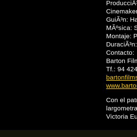
ProducciÃ
Cinemaker
GuiÃ³n: H
MÃºsica: 
Montaje: 
DuraciÃ³n
Contacto:
Barton Fi
Tf.: 94 42
bartonfil
www.barto
Con el pa
largometra
Victoria E