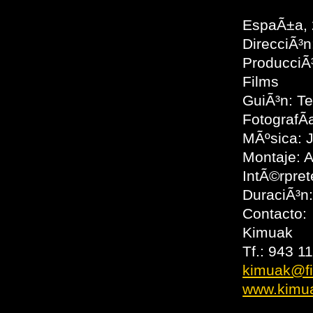
EspaÃ±a,
DirecciÃ³n
ProducciÃ³
Films
GuiÃ³n: T
FotografÃ
MÃºsica: 
Montaje: A
IntÃ©rpret
DuraciÃ³n:
Contacto:
Kimuak
Tf.: 943 1
kimuak@f
www.kimu