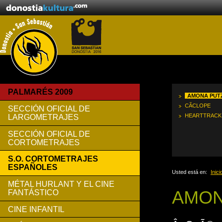
PALMARÉS 2009
AMONA PUT
CÃ­CLOPE
SECCIÓN OFICIAL DE
HEARTTRACK
LARGOMETRAJES
SECCIÓN OFICIAL DE
CORTOMETRAJES
S.O. CORTOMETRAJES
ESPAÑOLES
Usted está en:
Inici
MÉTAL HURLANT Y EL CINE
AMON
FANTÁSTICO
CINE INFANTIL