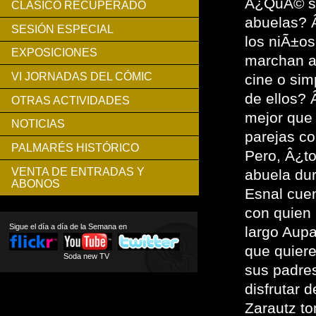
Â¿QuÃ© se
CLÁSICO RECUPERADO
abuelas? 
SESIÓN ESPECIAL
los niÃ±os
EXPOSICIONES
marchan a 
VI JORNADAS DEL CÓMIC
cine o si
de ellos?
OTRAS ACTIVIDADES
mejor que 
NOTICIAS
parejas co
PALMARÉS HISTÓRICO
Pero, Â¿to
VENTA DE ENTRADAS Y
abuela du
ABONOS
Esnal cuen
con quien 
Sigue el día a día de la Semana en
largo Aupa
que quiere
Soda new TV
sus padres
disfrutar 
Zarautz t