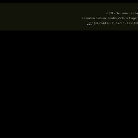
2009 - Semana de Cine
Donostia Kultura. Teatro Victoria Eug
Tel.
: (34) 943 48 11 57/97 - Fax: (