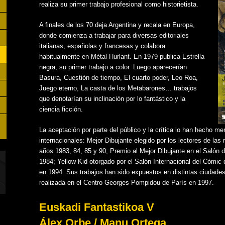
realiza su primer trabajo profesional como historietista.
A finales de los 70 deja Argentina y recala en Europa,
donde comienza a trabajar para diversas editoriales
italianas, españolas y francesas y colabora
habitualmente en Métal Hurlant. En 1979 publica Estrella
negra, su primer trabajo a color. Luego aparecerían
Basura, Cuestión de tiempo, El cuarto poder, Leo Roa,
Juego eterno, La casta de los Metabarones… trabajos
que denotarían su inclinación por lo fantástico y la
ciencia ficción.
La aceptación por parte del público y la crítica lo han hecho 
internacionales: Mejor Dibujante elegido por los lectores de las
años 1983, 84, 85 y 90; Premio al Mejor Dibujante en el Salón d
1984; Yellow Kid otorgado por el Salón Internacional del Cómic
en 1994. Sus trabajos han sido expuestos en distintas ciudade
realizada en el Centro Georges Pompidou de París en 1997.
Euskadi Fantastikoa V
Álex Orbe / Manu Ortega