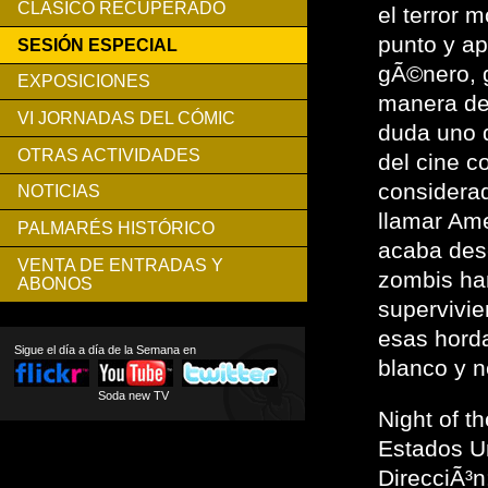
CLÁSICO RECUPERADO
el terror 
punto y ap
SESIÓN ESPECIAL
gÃ©nero, 
EXPOSICIONES
manera de 
VI JORNADAS DEL CÓMIC
duda uno d
OTRAS ACTIVIDADES
del cine 
considerad
NOTICIAS
llamar Am
PALMARÉS HISTÓRICO
acaba des
VENTA DE ENTRADAS Y
zombis ha
ABONOS
supervivi
esas hord
Sigue el día a día de la Semana en
blanco y n
Soda new TV
Night of t
Estados U
DirecciÃ³