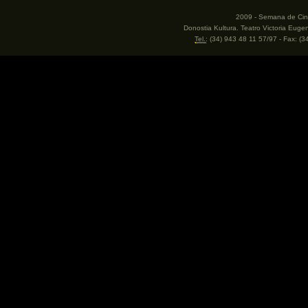
2009 - Semana de Cine
Donostia Kultura. Teatro Victoria Eug
Tel.
: (34) 943 48 11 57/97 - Fax: (