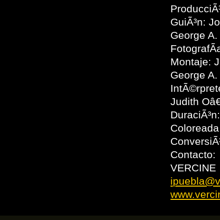
ProducciÃ³
GuiÃ³n: J
George A.
FotografÃ
Montaje: 
George A.
IntÃ©rpre
Judith Oâ
DuraciÃ³n
Coloreada
ConversiÃ
Contacto:
VERCINE
ipuebla@v
www.verci