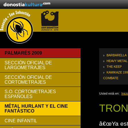
PALMARÉS 2009
BARBARELLA
HEAVY METAL
SECCIÓN OFICIAL DE
THE KEEP
LARGOMETRAJES
KAMIKAZE 199
SECCIÓN OFICIAL DE
COMBATE
CORTOMETRAJES
S.O. CORTOMETRAJES
Usted está en:
Inici
ESPAÑOLES
TRO
MÉTAL HURLANT Y EL CINE
FANTÁSTICO
CINE INFANTIL
â€œYa est