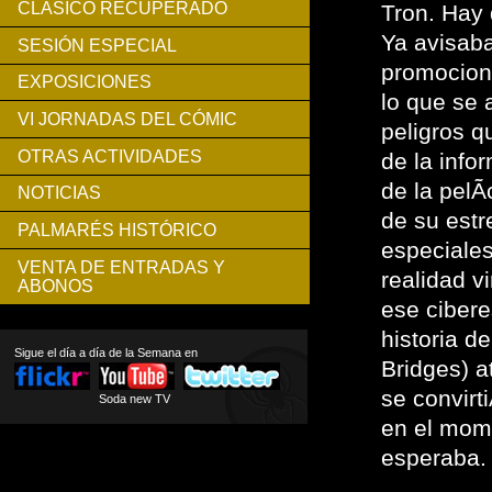
CLÁSICO RECUPERADO
Tron. Hay 
Ya avisaba
SESIÓN ESPECIAL
promociona
EXPOSICIONES
lo que se 
VI JORNADAS DEL CÓMIC
peligros q
OTRAS ACTIVIDADES
de la info
de la pelÃ
NOTICIAS
de su estr
PALMARÉS HISTÓRICO
especiales
VENTA DE ENTRADAS Y
realidad v
ABONOS
ese ciber
historia d
Sigue el día a día de la Semana en
Bridges) a
se convirt
Soda new TV
en el mome
esperaba.