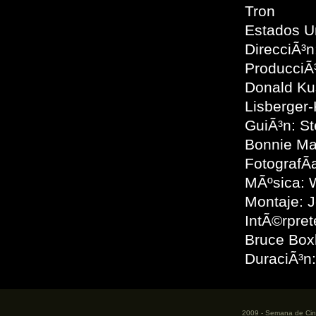
Tron
Estados U
DirecciÃ³n
ProducciÃ³
Donald Ku
Lisberger
GuiÃ³n: St
Bonnie Ma
FotografÃ­
MÃºsica: 
Montaje: 
IntÃ©rpret
Bruce Box
DuraciÃ³n
2009 - Semana de Cine